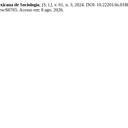
xicana de Sociología
,
[S. l.]
, v. 61, n. 3, 2024. DOI: 10.22201/iis.0
iew/60765. Acesso em: 8 ago. 2026.