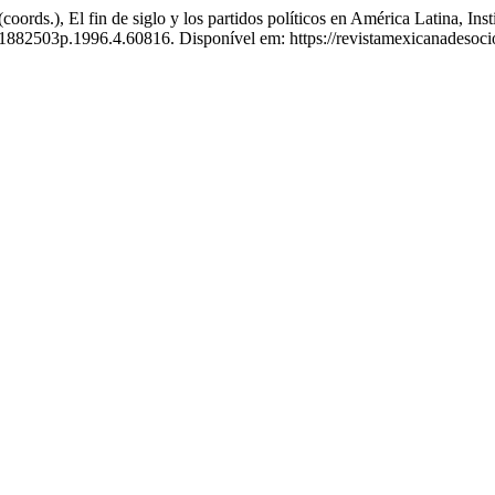
ds.), El fin de siglo y los partidos políticos en América Latina, In
.01882503p.1996.4.60816. Disponível em: https://revistamexicanadesoc