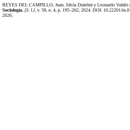
REYES DEL CAMPILLO, Juan. Silvia Dutrénit y Leonardo Valdés (coor
Sociología
,
[S. l.]
, v. 58, n. 4, p. 195–202, 2024. DOI: 10.22201/iis
2026.