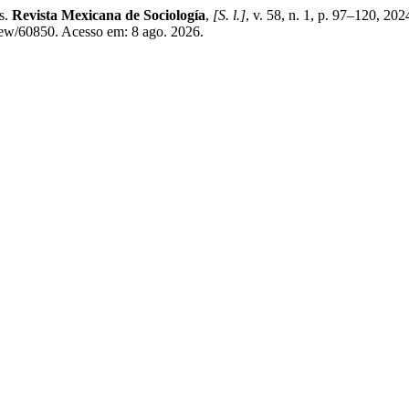
s.
Revista Mexicana de Sociología
,
[S. l.]
, v. 58, n. 1, p. 97–120, 2
iew/60850. Acesso em: 8 ago. 2026.