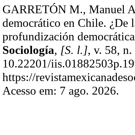
GARRETÓN M., Manuel Ant
democrático en Chile. ¿De l
profundización democrátic
Sociología
,
[S. l.]
, v. 58, n
10.22201/iis.01882503p.19
https://revistamexicanades
Acesso em: 7 ago. 2026.