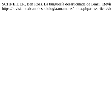
SCHNEIDER, Ben Ross. La burguesía desarticulada de Brasil.
Revi
https://revistamexicanadesociologia.unam.mx/index.php/rms/article/v