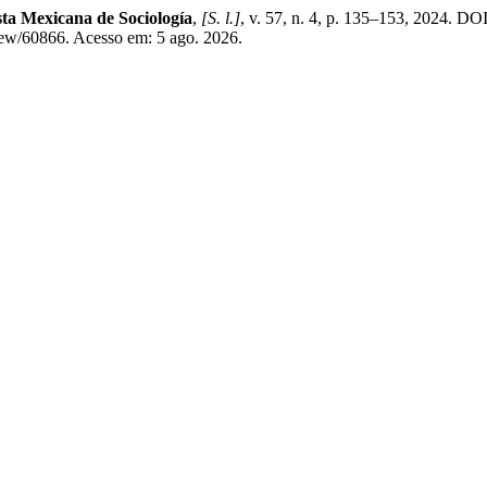
sta Mexicana de Sociología
,
[S. l.]
, v. 57, n. 4, p. 135–153, 2024. D
iew/60866. Acesso em: 5 ago. 2026.