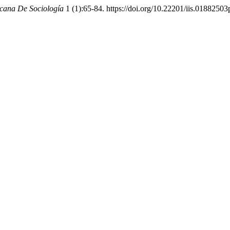
icana De Sociología
1 (1):65-84. https://doi.org/10.22201/iis.0188250