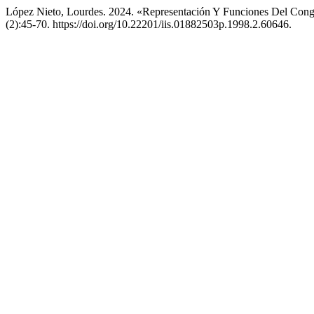
López Nieto, Lourdes. 2024. «Representación Y Funciones Del Con
(2):45-70. https://doi.org/10.22201/iis.01882503p.1998.2.60646.