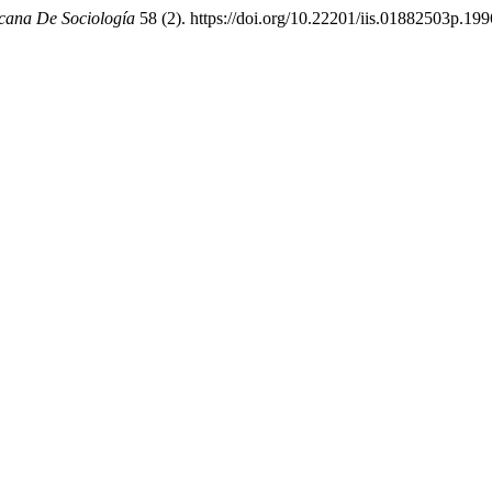
cana De Sociología
58 (2). https://doi.org/10.22201/iis.01882503p.19