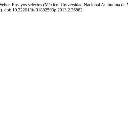
eber. Ensayos selectos (México: Universidad Nacional Autónoma de Méx
2). doi: 10.22201/iis.01882503p.2013.2.36882.