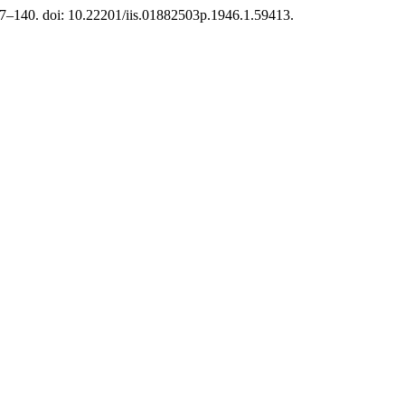
137–140. doi: 10.22201/iis.01882503p.1946.1.59413.