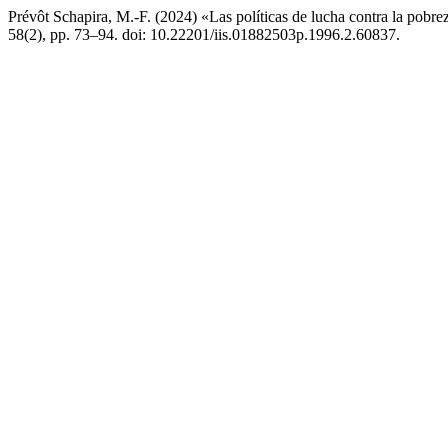
Prévôt Schapira, M.-F. (2024) «Las políticas de lucha contra la pobr
58(2), pp. 73–94. doi: 10.22201/iis.01882503p.1996.2.60837.