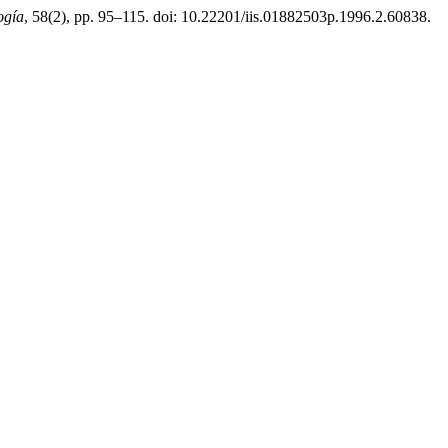
ogía
, 58(2), pp. 95–115. doi: 10.22201/iis.01882503p.1996.2.60838.