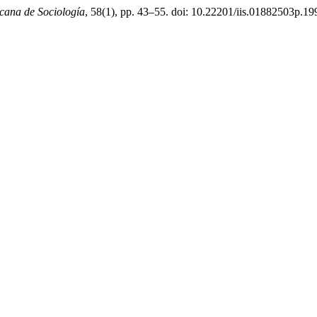
cana de Sociología
, 58(1), pp. 43–55. doi: 10.22201/iis.01882503p.19