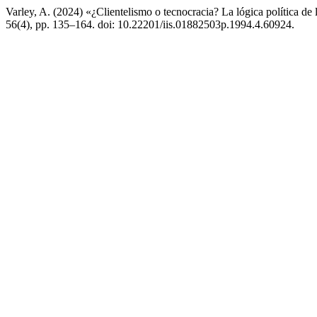
Varley, A. (2024) «¿Clientelismo o tecnocracia? La lógica política de 
56(4), pp. 135–164. doi: 10.22201/iis.01882503p.1994.4.60924.