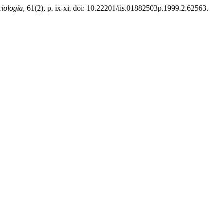
iología
, 61(2), p. ix-xi. doi: 10.22201/iis.01882503p.1999.2.62563.