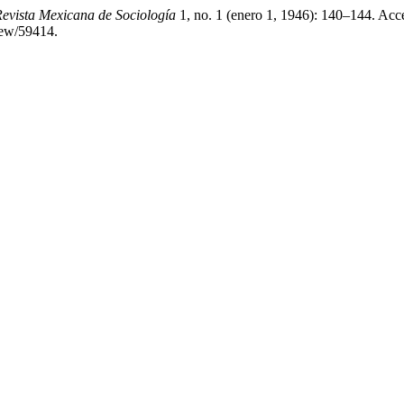
evista Mexicana de Sociología
1, no. 1 (enero 1, 1946): 140–144. Acc
iew/59414.