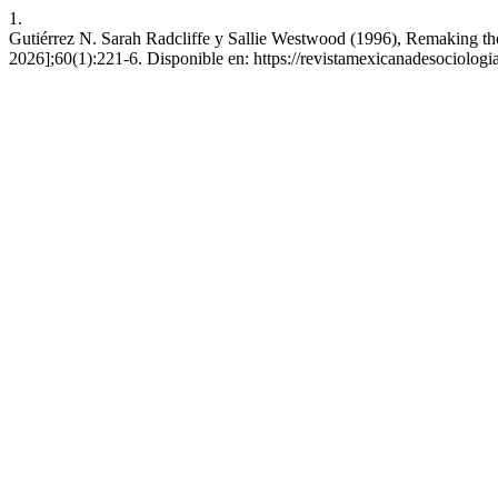
1.
Gutiérrez N. Sarah Radcliffe y Sallie Westwood (1996), Remaking the 
2026];60(1):221-6. Disponible en: https://revistamexicanadesociolog