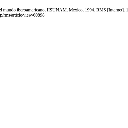
en el mundo iberoamericano, IIS­UNAM, México, 1994. RMS [Internet]. 
p/rms/article/view/60898