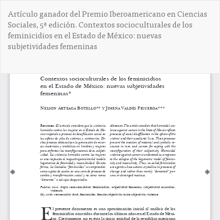
V
Artículo ganador del Premio Iberoamericano en Ciencias
o
Sociales, 5ª edición. Contextos socioculturales de los
l
feminicidios en el Estado de México: nuevas
v
subjetividades femeninas
e
r
a
De
D
l
e
o
s
s
c
d
a
e
r
t
g
a
a
l
r
l
P
e
D
s
F
d
e