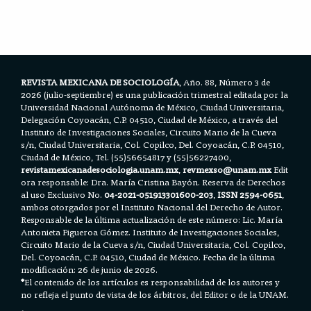
e
t
i
t
r
b
t
l
s
e
o
e
A
o
r
p
k
p
REVISTA MEXICANA DE SOCIOLOGÍA
, Año. 88, Número 3 de
2026 (julio-septiembre) es una publicación trimestral editada por la
Universidad Nacional Autónoma de México, Ciudad Universitaria,
Delegación Coyoacán, C.P. 04510, Ciudad de México, a través del
Instituto de Investigaciones Sociales, Circuito Mario de la Cueva
s/n, Ciudad Universitaria, Col. Copilco, Del. Coyoacán, C.P. 04510,
Ciudad de México, Tel. (55)56654817 y (55)56227400,
revistamexicanadesociologia.unam.mx
,
revmexso@unam.mx
Edit
ora responsable: Dra. María Cristina Bayón. Reserva de Derechos
al uso Exclusivo No.
04-2021-051913301600-203
,
ISSN 2594-0651
,
ambos otorgados por el Instituto Nacional del Derecho de Autor.
Responsable de la última actualización de este número: Lic. María
Antonieta Figueroa Gómez. Instituto de Investigaciones Sociales,
Circuito Mario de la Cueva s/n, Ciudad Universitaria, Col. Copilco,
Del. Coyoacán, C.P. 04510, Ciudad de México. Fecha de la última
modificación: 26 de junio de 2026.
*
El contenido de los artículos es responsabilidad de los autores y
no refleja el punto de vista de los árbitros, del Editor o de la UNAM.