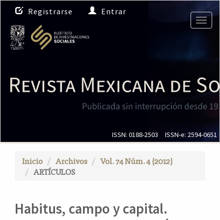
N
Registrarse
Entrar
a
Togg
v
navig
e
g
a
c
i
ó
n
p
r
i
ISSN: 0188-2503
ISSN-e: 2594-0651
n
c
Inicio
Archivos
Vol. 74 Núm. 4 (2012)
i
ARTÍCULOS
p
a
l
Habitus, campo y capital.
C