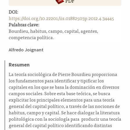
PDF
a
l
DOI:
a
https://doi.org/10.22201/iis.01882503p.2012.4.34445
t
Palabras clave:
e
Bourdieu, habitus, campo, capital, agentes,
r
competencia política.
a
Contenido
l
Alfredo Joignant
principal
del
Resumen
artículo
La teoría sociológica de Pierre Bourdieu proporciona
los fundamentos para identificar y tipificar los
capitales en los que se basa la dominación en diversos
campos sociales. Sobre esta base teórica, se busca
explicitar los principales elementos para una teoría
general del capital político, a través de las nociones de
habitus, campo y capital. Se hace dialogar la literatura
politológica con la sociología para producir una teoría
general del capital político identificando distintas