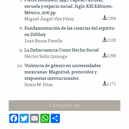
escuela y espacio social. Siglo XXI Editores,
México, 206 pp.
Miguel Ángel Vite Pérez
1394
Fundamentación de las ciencias del espíritu
en Dilthey
Juan Roura Parella
1328
La Delincuencia Como Hecho Social
Héctor Solís Quiroga
1290
Violencia de género en universidades
mexicanas. Magnitud, protocolos y
respuestas institucionales
Sonia M. Frías
1171
Compartir en
F
T
E
W
S
a
w
m
h
h
c
i
a
a
a