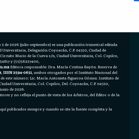
 3 de 2026 (julio-septiembre) es una publicación trimestral editada
Universitaria, Delegación Coyoacán, C.P. 04510, Ciudad de
 Circuito Mario de la Cueva s/n, Ciudad Universitaria, Col. Copilco,
654817 y (55)56227400,
m.mx
Editora responsable: Dra. María Cristina Bayón. Reserva de
3
,
ISSN 2594-0651
, ambos otorgados por el Instituto Nacional del
 de este número: Lic. María Antonieta Figueroa Gómez. Instituto de
Ciudad Universitaria, Col. Copilco, Del. Coyoacán, C.P. 04510,
junio de 2026.
ores y no refleja el punto de vista de los árbitros, del Editor o de la
 aquí publicados siempre y cuando se cite la fuente completa y la