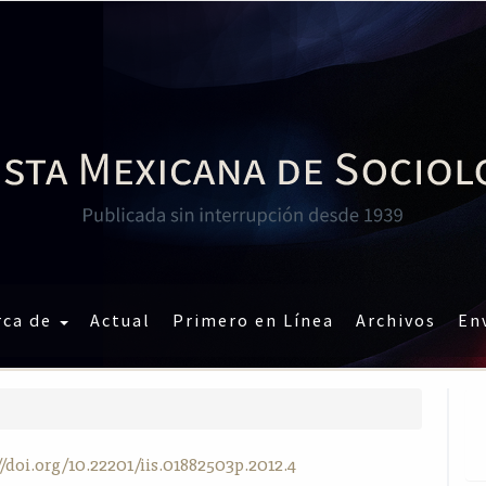
rca de
Actual
Primero en Línea
Archivos
En
//doi.org/10.22201/iis.01882503p.2012.4