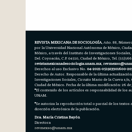
REVISTA MEXICANA DE SOCIOLOGÍA
, Año. 88, Número
por la Universidad Nacional Autónoma de México, Ciudad 
México, a través del Instituto de Investigaciones Sociales,
Del. Coyoacán, C.P. 04510, Ciudad de México, Tel. (55)56
revistamexicanadesociologia.unam.mx
,
revmexso@una
Derechos al uso Exclusivo No.
04-2021-051913301600-20
Derecho de Autor. Responsable de la última actualización
Investigaciones Sociales, Circuito Mario de la Cueva s/n, 
Ciudad de México. Fecha de la última modificación: 26 de 
*
El contenido de los artículos es responsabilidad de los aut
UNAM.
*
Se autoriza la reproducción total o parcial de los textos
dirección electrónica de la publicación.
Dra. María Cristina Bayón
Directora
revmexso@unam.mx