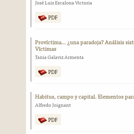
José Luis Escalona Victoria
a
l
PDF
a
t
e
r
Províctima… ¿una paradoja? Análisis sist
a
Víctimas
l
Tania Galaviz Armenta
PDF
Habitus, campo y capital. Elementos para 
Alfredo Joignant
PDF