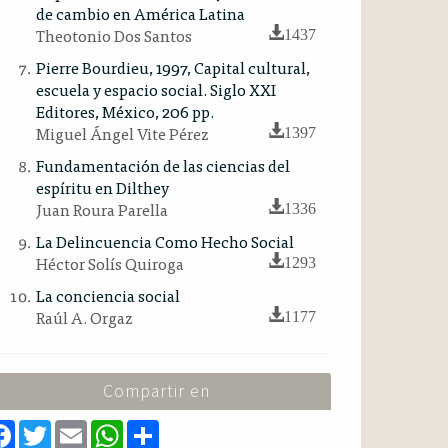
de cambio en América Latina
Theotonio Dos Santos
1437
Pierre Bourdieu, 1997, Capital cultural,
escuela y espacio social. Siglo XXI
Editores, México, 206 pp.
Miguel Ángel Vite Pérez
1397
Fundamentación de las ciencias del
espíritu en Dilthey
Juan Roura Parella
1336
La Delincuencia Como Hecho Social
Héctor Solís Quiroga
1293
La conciencia social
Raúl A. Orgaz
1177
Compartir en
F
T
E
W
S
a
w
m
h
h