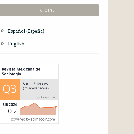
Idioma
Español (España)
English
ndex