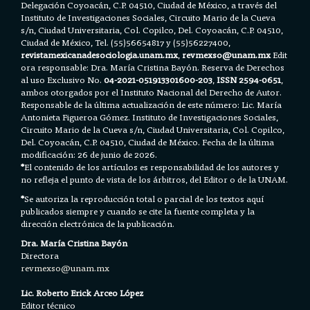
Delegación Coyoacán, C.P. 04510, Ciudad de México, a través del
Instituto de Investigaciones Sociales, Circuito Mario de la Cueva
s/n, Ciudad Universitaria, Col. Copilco, Del. Coyoacán, C.P. 04510,
Ciudad de México, Tel. (55)56654817 y (55)56227400,
revistamexicanadesociologia.unam.mx
,
revmexso@unam.mx
Edit
ora responsable: Dra. María Cristina Bayón. Reserva de Derechos
al uso Exclusivo No.
04-2021-051913301600-203
,
ISSN 2594-0651
,
ambos otorgados por el Instituto Nacional del Derecho de Autor.
Responsable de la última actualización de este número: Lic. María
Antonieta Figueroa Gómez. Instituto de Investigaciones Sociales,
Circuito Mario de la Cueva s/n, Ciudad Universitaria, Col. Copilco,
Del. Coyoacán, C.P. 04510, Ciudad de México. Fecha de la última
modificación: 26 de junio de 2026.
*
El contenido de los artículos es responsabilidad de los autores y
no refleja el punto de vista de los árbitros, del Editor o de la UNAM.
*
Se autoriza la reproducción total o parcial de los textos aquí
publicados siempre y cuando se cite la fuente completa y la
dirección electrónica de la publicación.
Dra. María Cristina Bayón
Directora
revmexso@unam.mx
Lic. Roberto Erick Arceo López
Editor técnico