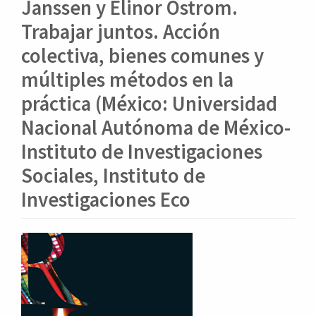
o
Janssen y Elinor Ostrom.
n
Trabajar juntos. Acción
t
e
colectiva, bienes comunes y
n
múltiples métodos en la
i
d
práctica (México: Universidad
o
Nacional Autónoma de México-
p
r
Instituto de Investigaciones
i
Sociales, Instituto de
n
c
Investigaciones Eco
i
p
a
Barra
l
lateral
B
del
a
r
artículo
r