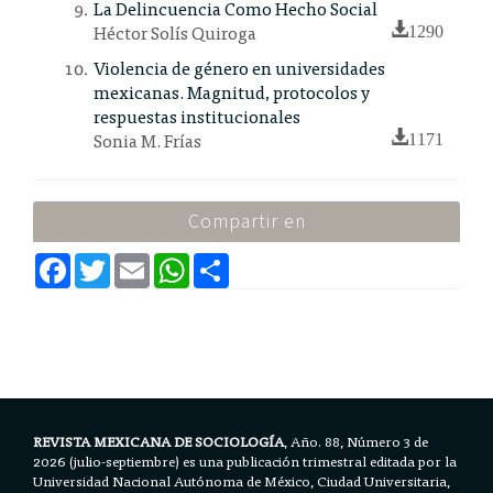
La Delincuencia Como Hecho Social
Héctor Solís Quiroga
1290
Violencia de género en universidades
mexicanas. Magnitud, protocolos y
respuestas institucionales
Sonia M. Frías
1171
Compartir en
F
T
E
W
S
a
w
m
h
h
c
i
a
a
a
e
t
i
t
r
b
t
l
s
e
o
e
A
o
r
p
k
p
REVISTA MEXICANA DE SOCIOLOGÍA
, Año. 88, Número 3 de
2026 (julio-septiembre) es una publicación trimestral editada por la
Universidad Nacional Autónoma de México, Ciudad Universitaria,