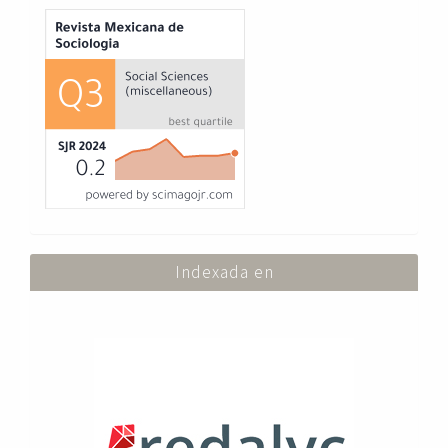
Index
Indexada en