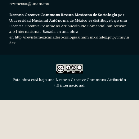
revmexso@unam.mx
Licencia Creative Commons Revista Mexicana de Sociología
por
Universidad Nacional Autónoma de México se distribuye bajo una
Licencia
Creative Commons Atribución-NoComercial-SinDerivar
4.0 Internacional.
Basada en una obra
en h
ttp://revistamexicanadesociologia.unam.mx/index.php/rms/in
dex
Esta obra está bajo una Licencia Creative Commons Atribución
4.0 internacional.