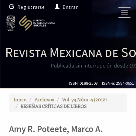
N
Registrarse
Entrar
a
Togg
v
navig
e
g
a
c
i
ó
n
p
r
i
ISSN: 0188-2503
ISSN-e: 2594-0651
n
c
Inicio
Archivos
Vol. 74 Núm. 4 (2012)
i
RESEÑAS CRÍTICAS DE LIBROS
p
a
l
Amy R. Poteete, Marco A.
C