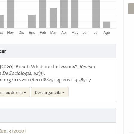
s
tar
o
. (2020). Brexit: What are the lessons?.
Revista
 De Sociología
,
82
(3).
doi.org/10.22201/iis.01882503p.2020.3.58507
matos de cita
Descargar cita
úm. 3 (2020)