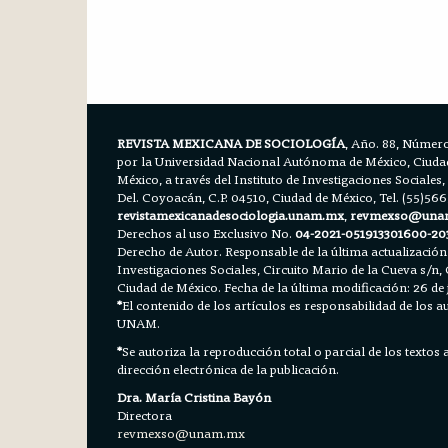
REVISTA MEXICANA DE SOCIOLOGÍA
, Año. 88, Número
por la Universidad Nacional Autónoma de México, Ciudad 
México, a través del Instituto de Investigaciones Sociales,
Del. Coyoacán, C.P. 04510, Ciudad de México, Tel. (55)56
revistamexicanadesociologia.unam.mx
,
revmexso@una
Derechos al uso Exclusivo No.
04-2021-051913301600-20
Derecho de Autor. Responsable de la última actualización
Investigaciones Sociales, Circuito Mario de la Cueva s/n, 
Ciudad de México. Fecha de la última modificación: 26 de 
*
El contenido de los artículos es responsabilidad de los aut
UNAM.
*
Se autoriza la reproducción total o parcial de los textos
dirección electrónica de la publicación.
Dra. María Cristina Bayón
Directora
revmexso@unam.mx