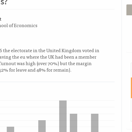
ns?
ido
t
ool of Economics
l
o
6 the electorate in the United Kingdom voted in
leaving the eu where the UK had been a member
.Turnout was high (over 70%) but the margin
I
52% for leave and 48% for remain).