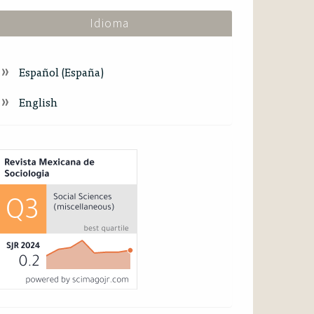
Idioma
Español (España)
English
ndex