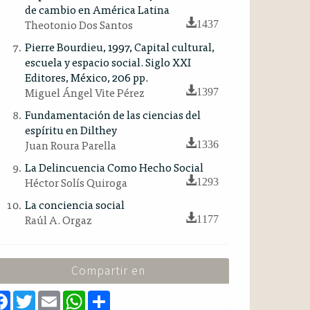
de cambio en América Latina
Theotonio Dos Santos
1437
Pierre Bourdieu, 1997, Capital cultural,
escuela y espacio social. Siglo XXI
Editores, México, 206 pp.
Miguel Ángel Vite Pérez
1397
Fundamentación de las ciencias del
espíritu en Dilthey
Juan Roura Parella
1336
La Delincuencia Como Hecho Social
Héctor Solís Quiroga
1293
La conciencia social
Raúl A. Orgaz
1177
Compartir en
F
T
E
W
S
a
w
m
h
h