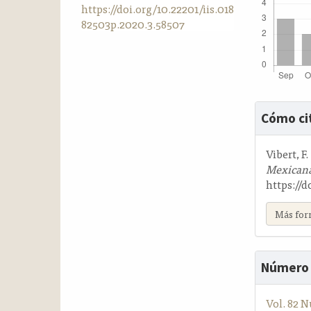
https://doi.org/10.22201/iis.018
a
82503p.2020.3.58507
l
a
t
e
r
a
Detalle
l
Cómo ci
del
artícul
Vibert, F
Mexicana
https://
Más for
Número
Vol. 82 N