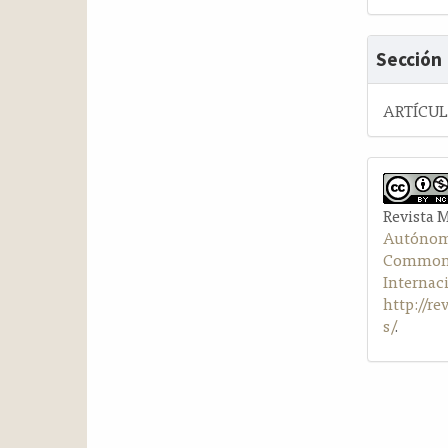
Sección
ARTÍCU
Revista 
Autónom
Commons 
Internac
http://r
s/
.