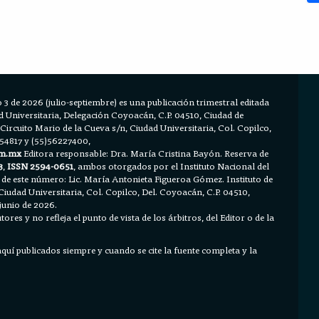
 3 de 2026 (julio-septiembre) es una publicación trimestral editada
Universitaria, Delegación Coyoacán, C.P. 04510, Ciudad de
 Circuito Mario de la Cueva s/n, Ciudad Universitaria, Col. Copilco,
654817 y (55)56227400,
m.mx
Editora responsable: Dra. María Cristina Bayón. Reserva de
3
,
ISSN 2594-0651
, ambos otorgados por el Instituto Nacional del
 de este número: Lic. María Antonieta Figueroa Gómez. Instituto de
Ciudad Universitaria, Col. Copilco, Del. Coyoacán, C.P. 04510,
junio de 2026.
ores y no refleja el punto de vista de los árbitros, del Editor o de la
 aquí publicados siempre y cuando se cite la fuente completa y la