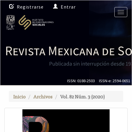
N
Registrarse
Entrar
a
Togg
v
navig
e
g
a
c
i
ó
n
p
r
i
ISSN: 0188-2503
ISSN-e: 2594-0651
n
c
Inicio
Archivos
Vol. 82 Núm. 3 (2020)
i
p
a
l
C