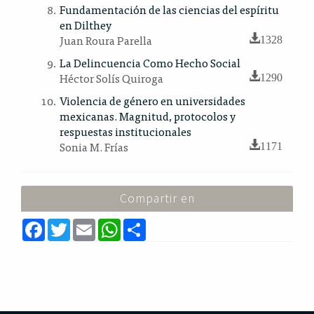
Fundamentación de las ciencias del espíritu
en Dilthey
Juan Roura Parella
1328
La Delincuencia Como Hecho Social
Héctor Solís Quiroga
1290
Violencia de género en universidades
mexicanas. Magnitud, protocolos y
respuestas institucionales
Sonia M. Frías
1171
Compartir en
F
T
E
W
S
a
w
m
h
h
c
i
a
a
a
e
t
i
t
r
b
t
l
s
e
o
e
A
o
r
p
k
p