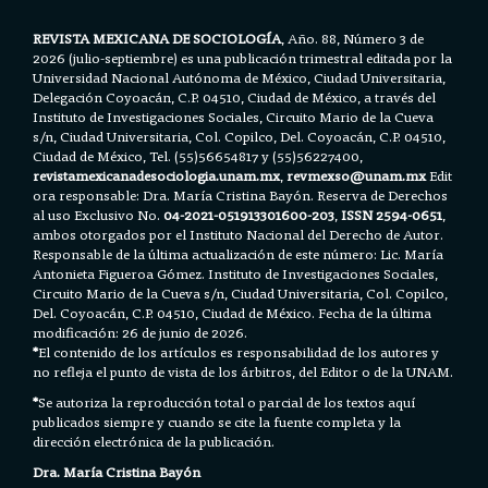
REVISTA MEXICANA DE SOCIOLOGÍA
, Año. 88, Número 3 de
2026 (julio-septiembre) es una publicación trimestral editada por la
Universidad Nacional Autónoma de México, Ciudad Universitaria,
Delegación Coyoacán, C.P. 04510, Ciudad de México, a través del
Instituto de Investigaciones Sociales, Circuito Mario de la Cueva
s/n, Ciudad Universitaria, Col. Copilco, Del. Coyoacán, C.P. 04510,
Ciudad de México, Tel. (55)56654817 y (55)56227400,
revistamexicanadesociologia.unam.mx
,
revmexso@unam.mx
Edit
ora responsable: Dra. María Cristina Bayón. Reserva de Derechos
al uso Exclusivo No.
04-2021-051913301600-203
,
ISSN 2594-0651
,
ambos otorgados por el Instituto Nacional del Derecho de Autor.
Responsable de la última actualización de este número: Lic. María
Antonieta Figueroa Gómez. Instituto de Investigaciones Sociales,
Circuito Mario de la Cueva s/n, Ciudad Universitaria, Col. Copilco,
Del. Coyoacán, C.P. 04510, Ciudad de México. Fecha de la última
modificación: 26 de junio de 2026.
*
El contenido de los artículos es responsabilidad de los autores y
no refleja el punto de vista de los árbitros, del Editor o de la UNAM.
*
Se autoriza la reproducción total o parcial de los textos aquí
publicados siempre y cuando se cite la fuente completa y la
dirección electrónica de la publicación.
Dra. María Cristina Bayón