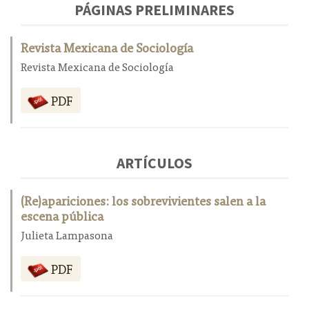
PÁGINAS PRELIMINARES
a
l
a
Revista Mexicana de Sociología
t
Revista Mexicana de Sociología
e
r
PDF
a
l
ARTÍCULOS
(Re)apariciones: los sobrevivientes salen a la
escena pública
Julieta Lampasona
PDF