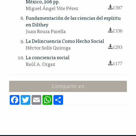
México, 206 pp.
Miguel Ángel Vite Pérez
1397
Fundamentación de las ciencias del espíritu
en Dilthey
Juan Roura Parella
1336
La Delincuencia Como Hecho Social
Héctor Solís Quiroga
1293
La conciencia social
Raúl A. Orgaz
1177
Compartir en
F
T
E
W
S
a
w
m
h
h
c
i
a
a
a
e
t
i
t
r
b
t
l
s
e
o
e
A
o
r
p
k
p