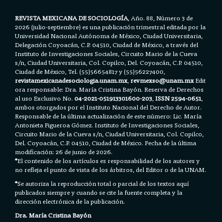
REVISTA MEXICANA DE SOCIOLOGÍA
, Año. 88, Número 3 de
2026 (julio-septiembre) es una publicación trimestral editada por la
Universidad Nacional Autónoma de México, Ciudad Universitaria,
Delegación Coyoacán, C.P. 04510, Ciudad de México, a través del
Instituto de Investigaciones Sociales, Circuito Mario de la Cueva
s/n, Ciudad Universitaria, Col. Copilco, Del. Coyoacán, C.P. 04510,
Ciudad de México, Tel. (55)56654817 y (55)56227400,
revistamexicanadesociologia.unam.mx
,
revmexso@unam.mx
Edit
ora responsable: Dra. María Cristina Bayón. Reserva de Derechos
al uso Exclusivo No.
04-2021-051913301600-203
,
ISSN 2594-0651
,
ambos otorgados por el Instituto Nacional del Derecho de Autor.
Responsable de la última actualización de este número: Lic. María
Antonieta Figueroa Gómez. Instituto de Investigaciones Sociales,
Circuito Mario de la Cueva s/n, Ciudad Universitaria, Col. Copilco,
Del. Coyoacán, C.P. 04510, Ciudad de México. Fecha de la última
modificación: 26 de junio de 2026.
*
El contenido de los artículos es responsabilidad de los autores y
no refleja el punto de vista de los árbitros, del Editor o de la UNAM.
*
Se autoriza la reproducción total o parcial de los textos aquí
publicados siempre y cuando se cite la fuente completa y la
dirección electrónica de la publicación.
Dra. María Cristina Bayón