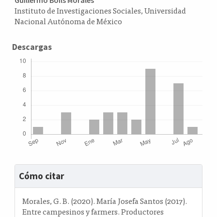
Contenido
Instituto de Investigaciones Sociales, Universidad
principal
Nacional Autónoma de México
del
artículo
Descargas
Detalles
Cómo citar
del
artículo
Morales, G. B. (2020). María Josefa Santos (2017).
Entre campesinos y farmers. Productores