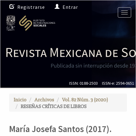
N
Registrarse
Entrar
a
Togg
v
navig
e
g
a
c
i
ó
n
p
r
i
ISSN: 0188-2503
ISSN-e: 2594-0651
n
c
Inicio
Archivos
Vol. 82 Núm. 3 (2020)
i
RESEÑAS CRÍTICAS DE LIBROS
p
a
l
María Josefa Santos (2017).
C