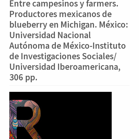
o
Entre campesinos y farmers.
n
Productores mexicanos de
t
e
blueberry en Michigan. México:
n
Universidad Nacional
i
d
Autónoma de México-Instituto
o
de Investigaciones Sociales/
p
r
Universidad Iberoamericana,
i
306 pp.
n
c
i
Barra
p
a
lateral
l
del
B
artículo
a
r
r