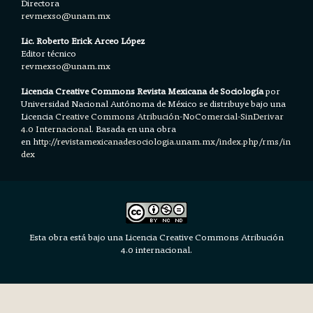
Directora
revmexso@unam.mx
Lic. Roberto Erick Arceo López
Editor técnico
revmexso@unam.mx
Licencia Creative Commons Revista Mexicana de Sociología
por
Universidad Nacional Autónoma de México se distribuye bajo una
Licencia
Creative Commons Atribución-NoComercial-SinDerivar
4.0 Internacional.
Basada en una obra
en h
ttp://revistamexicanadesociologia.unam.mx/index.php/rms/in
dex
Esta obra está bajo una Licencia Creative Commons Atribución
4.0 internacional.