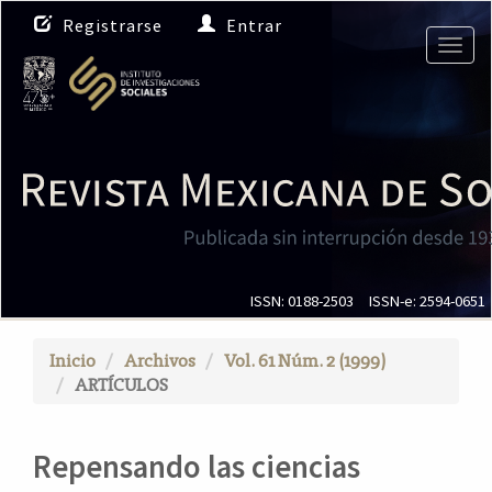
N
Registrarse
Entrar
a
Togg
v
navig
e
g
a
c
i
ó
n
p
r
i
ISSN: 0188-2503
ISSN-e: 2594-0651
n
c
Inicio
Archivos
Vol. 61 Núm. 2 (1999)
i
ARTÍCULOS
p
a
l
Repensando las ciencias
C