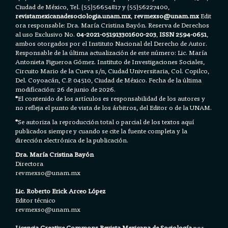
Ciudad de México, Tel. (55)56654817 y (55)56227400,
revistamexicanadesociologia.unam.mx
,
revmexso@unam.mx
Edit
ora responsable: Dra. María Cristina Bayón. Reserva de Derechos
al uso Exclusivo No.
04-2021-051913301600-203
,
ISSN 2594-0651
,
ambos otorgados por el Instituto Nacional del Derecho de Autor.
Responsable de la última actualización de este número: Lic. María
Antonieta Figueroa Gómez. Instituto de Investigaciones Sociales,
Circuito Mario de la Cueva s/n, Ciudad Universitaria, Col. Copilco,
Del. Coyoacán, C.P. 04510, Ciudad de México. Fecha de la última
modificación: 26 de junio de 2026.
*
El contenido de los artículos es responsabilidad de los autores y
no refleja el punto de vista de los árbitros, del Editor o de la UNAM.
*
Se autoriza la reproducción total o parcial de los textos aquí
publicados siempre y cuando se cite la fuente completa y la
dirección electrónica de la publicación.
Dra. María Cristina Bayón
Directora
revmexso@unam.mx
Lic. Roberto Erick Arceo López
Editor técnico
revmexso@unam.mx
Licencia Creative Commons Revista Mexicana de Sociología
por