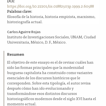
DOI:
a
https://doi.org/10.22201/iis.01882503p.1999.2.60588
l
Palabras clave:
a
filosofía de la historia, historia empirista, marxismo,
t
historiografía actual.
e
r
Contenido
Carlos Aguirre Rojas
a
Instituto de Investigaciones Sociales, UNAM, Ciudad
principal
l
Universitaria, México, D. F., México.
del
artículo
Resumen
El objetivo de este ensayo es el de revisar cuáles han
sido las formas principales que la modernidad
burguesa capitalista ha construido como variantes
esenciales de los discursos históricos que le
corresponden. Sobre esta tipología, el autor revisa
después cómo han ido evolucionando y
transformándose esos distintos discursos
historiográficos modernos desde el siglo XVI hasta el
momento actual.