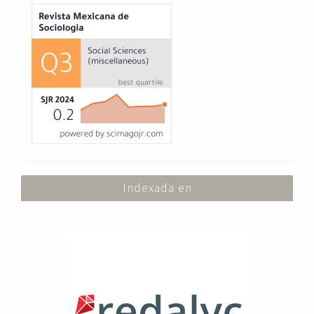
Index
Indexada en