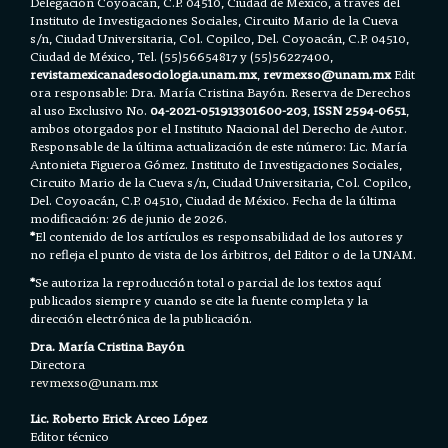
Delegación Coyoacán, C.P. 04510, Ciudad de México, a través del
Instituto de Investigaciones Sociales, Circuito Mario de la Cueva
s/n, Ciudad Universitaria, Col. Copilco, Del. Coyoacán, C.P. 04510,
Ciudad de México, Tel. (55)56654817 y (55)56227400,
revistamexicanadesociologia.unam.mx
,
revmexso@unam.mx
Edit
ora responsable: Dra. María Cristina Bayón. Reserva de Derechos
al uso Exclusivo No.
04-2021-051913301600-203
,
ISSN 2594-0651
,
ambos otorgados por el Instituto Nacional del Derecho de Autor.
Responsable de la última actualización de este número: Lic. María
Antonieta Figueroa Gómez. Instituto de Investigaciones Sociales,
Circuito Mario de la Cueva s/n, Ciudad Universitaria, Col. Copilco,
Del. Coyoacán, C.P. 04510, Ciudad de México. Fecha de la última
modificación: 26 de junio de 2026.
*
El contenido de los artículos es responsabilidad de los autores y
no refleja el punto de vista de los árbitros, del Editor o de la UNAM.
*
Se autoriza la reproducción total o parcial de los textos aquí
publicados siempre y cuando se cite la fuente completa y la
dirección electrónica de la publicación.
Dra. María Cristina Bayón
Directora
revmexso@unam.mx
Lic. Roberto Erick Arceo López
Editor técnico