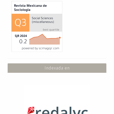
Index
Indexada en