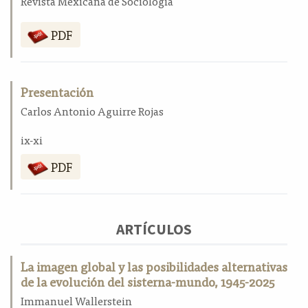
Revista Mexicana de Sociología
a
l
PDF
a
t
e
r
Presentación
a
Carlos Antonio Aguirre Rojas
l
ix-xi
PDF
ARTÍCULOS
La imagen global y las posibilidades alternativas
de la evolución del sisterna-mundo, 1945-2025
Immanuel Wallerstein