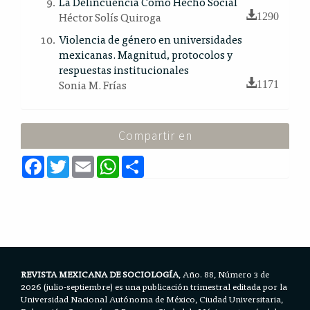
La Delincuencia Como Hecho Social
Héctor Solís Quiroga
1290
Violencia de género en universidades
mexicanas. Magnitud, protocolos y
respuestas institucionales
Sonia M. Frías
1171
Compartir en
F
T
E
W
S
a
w
m
h
h
c
i
a
a
a
e
t
i
t
r
b
t
l
s
e
o
e
A
o
r
p
k
p
REVISTA MEXICANA DE SOCIOLOGÍA
, Año. 88, Número 3 de
2026 (julio-septiembre) es una publicación trimestral editada por la
Universidad Nacional Autónoma de México, Ciudad Universitaria,