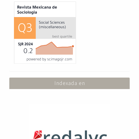
Index
Indexada en