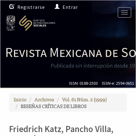
N
Registrarse
Entrar
a
Togg
v
navig
e
g
a
c
i
ó
n
p
r
i
ISSN: 0188-2503
ISSN-e: 2594-0651
n
c
Inicio
Archivos
Vol. 61 Núm. 2 (1999)
i
RESEÑAS CRÍTICAS DE LIBROS
p
a
l
Friedrich Katz, Pancho Villa,
C