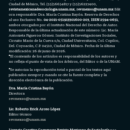
Ciudad de México, Tel. (55)56654817 y (55)56227400,
revistamexicanadesociologia.unam.mx
,
revmexso@unam.mx
Edit
ora responsable: Dra. María Cristina Bayón. Reserva de Derechos
al uso Exclusivo No.
04-2021-051913301600-203
,
ISSN 2594-0651
,
ambos otorgados por el Instituto Nacional del Derecho de Autor.
Responsable de la última actualización de este número: Lic. María
Antonieta Figueroa Gómez. Instituto de Investigaciones Sociales,
Circuito Mario de la Cueva s/n, Ciudad Universitaria, Col. Copilco,
Del. Coyoacán, C.P. 04510, Ciudad de México. Fecha de la última
modificación: 26 de junio de 2026.
*
El contenido de los artículos es responsabilidad de los autores y
no refleja el punto de vista de los árbitros, del Editor o de la UNAM.
*
Se autoriza la reproducción total o parcial de los textos aquí
publicados siempre y cuando se cite la fuente completa y la
dirección electrónica de la publicación.
Dra. María Cristina Bayón
Directora
revmexso@unam.mx
Lic. Roberto Erick Arceo López
Editor técnico
revmexso@unam.mx
Licencia Creative Commons Revista Mexicana de Sociología
por