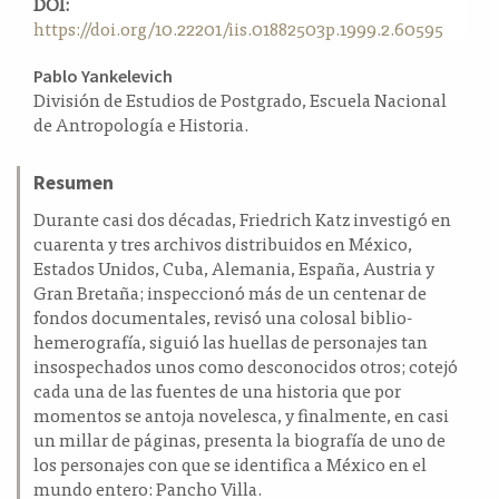
DOI:
a
https://doi.org/10.22201/iis.01882503p.1999.2.60595
l
a
Contenido
Pablo Yankelevich
t
División de Estudios de Postgrado, Escuela Nacional
principal
e
de Antropología e Historia.
del
r
a
artículo
Resumen
l
Durante casi dos décadas, Friedrich Katz investigó en
cuarenta y tres archivos distribuidos en México,
Estados Unidos, Cuba, Alemania, España, Austria y
Gran Bretaña; inspeccionó más de un centenar de
fondos documentales, revisó una colosal biblio-
hemerografía, siguió las huellas de personajes tan
insospechados unos como desconocidos otros; cotejó
cada una de las fuentes de una historia que por
momentos se antoja novelesca, y finalmente, en casi
un millar de páginas, presenta la biografía de uno de
los personajes con que se identifica a México en el
mundo entero: Pancho Villa.