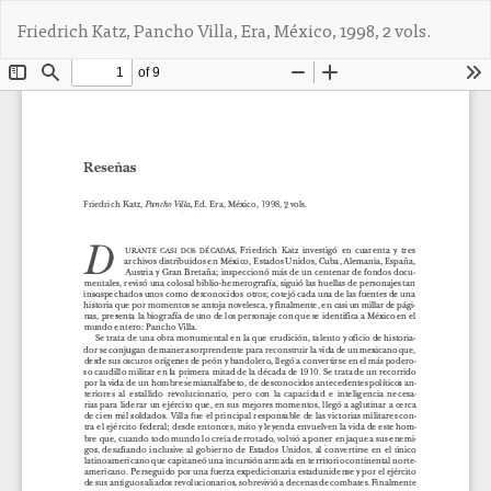
V
De
D
Friedrich Katz, Pancho Villa, Era, México, 1998, 2 vols.
o
e
l
s
v
c
e
a
r
r
a
g
l
a
o
r
s
P
d
D
e
F
t
a
l
l
e
s
d
e