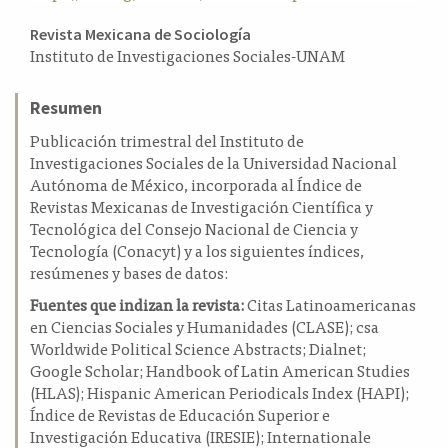
a
Contenido
Revista Mexicana de Sociología
l
Instituto de Investigaciones Sociales-UNAM
principal
a
t
del
e
Resumen
artículo
r
Publicación trimestral del Instituto de
a
Investigaciones Sociales de la Universidad Nacional
l
Autónoma de México, incorporada al Índice de
Revistas Mexicanas de Investigación Científica y
Tecnológica del Consejo Nacional de Ciencia y
Tecnología (Conacyt) y a los siguientes índices,
resúmenes y bases de datos:
Fuentes que indizan la revista:
Citas Latinoamericanas
en Ciencias Sociales y Humanidades (CLASE); csa
Worldwide Political Science Abstracts; Dialnet;
Google Scholar; Handbook of Latin American Studies
(HLAS); Hispanic American Periodicals Index (HAPI);
Índice de Revistas de Educación Superior e
Investigación Educativa (IRESIE); Internationale