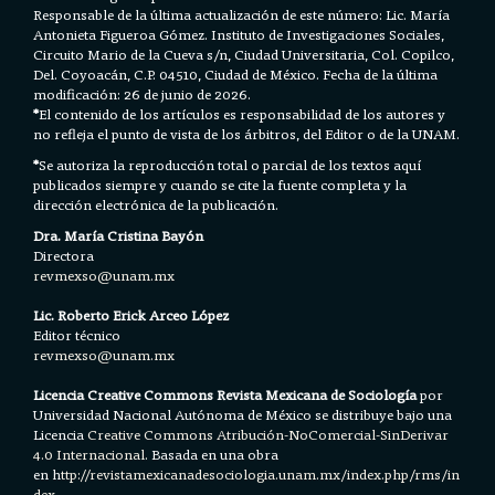
Responsable de la última actualización de este número: Lic. María
Antonieta Figueroa Gómez. Instituto de Investigaciones Sociales,
Circuito Mario de la Cueva s/n, Ciudad Universitaria, Col. Copilco,
Del. Coyoacán, C.P. 04510, Ciudad de México. Fecha de la última
modificación: 26 de junio de 2026.
*
El contenido de los artículos es responsabilidad de los autores y
no refleja el punto de vista de los árbitros, del Editor o de la UNAM.
*
Se autoriza la reproducción total o parcial de los textos aquí
publicados siempre y cuando se cite la fuente completa y la
dirección electrónica de la publicación.
Dra. María Cristina Bayón
Directora
revmexso@unam.mx
Lic. Roberto Erick Arceo López
Editor técnico
revmexso@unam.mx
Licencia Creative Commons Revista Mexicana de Sociología
por
Universidad Nacional Autónoma de México se distribuye bajo una
Licencia
Creative Commons Atribución-NoComercial-SinDerivar
4.0 Internacional.
Basada en una obra
en h
ttp://revistamexicanadesociologia.unam.mx/index.php/rms/in
dex