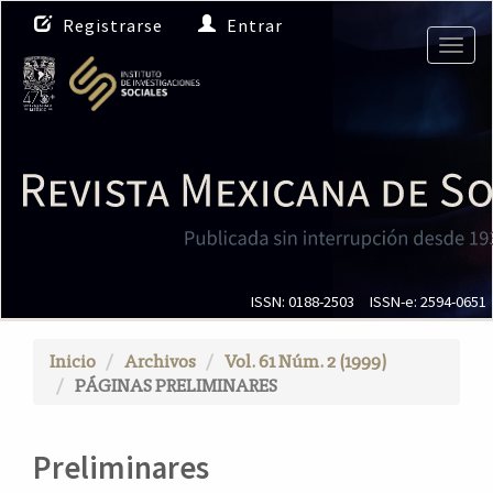
N
Registrarse
Entrar
a
Togg
v
navig
e
g
a
c
i
ó
n
p
r
i
ISSN: 0188-2503
ISSN-e: 2594-0651
n
c
Inicio
Archivos
Vol. 61 Núm. 2 (1999)
i
PÁGINAS PRELIMINARES
p
a
l
Preliminares
C