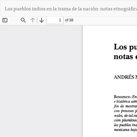
V
Los pueblos indios en la trama de la nación: notas etnográfic
o
l
v
e
r
a
l
o
s
d
e
t
a
l
l
e
s
d
e