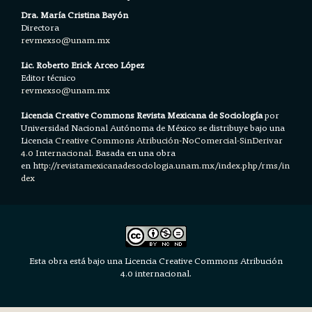
Dra. María Cristina Bayón
Directora
revmexso@unam.mx
Lic. Roberto Erick Arceo López
Editor técnico
revmexso@unam.mx
Licencia Creative Commons Revista Mexicana de Sociología
por
Universidad Nacional Autónoma de México se distribuye bajo una
Licencia
Creative Commons Atribución-NoComercial-SinDerivar
4.0 Internacional.
Basada en una obra
en h
ttp://revistamexicanadesociologia.unam.mx/index.php/rms/in
dex
Esta obra está bajo una Licencia Creative Commons Atribución
4.0 internacional.