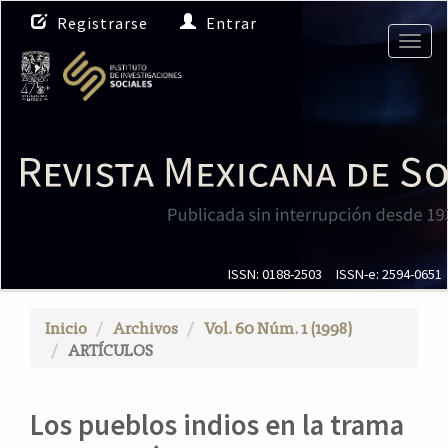
N
Registrarse
Entrar
a
Togg
v
navig
e
g
a
c
i
ó
n
p
r
i
ISSN: 0188-2503
ISSN-e: 2594-0651
n
c
Inicio
Archivos
Vol. 60 Núm. 1 (1998)
i
ARTÍCULOS
p
a
l
Los pueblos indios en la trama
C