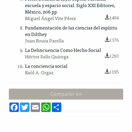
escuela y espacio social. Siglo XXI Editores,
México, 206 pp.
Miguel Ángel Vite Pérez
1404
Fundamentación de las ciencias del espíritu
en Dilthey
Juan Roura Parella
1376
La Delincuencia Como Hecho Social
Héctor Solís Quiroga
1293
La conciencia social
Raúl A. Orgaz
1195
Compartir en
F
T
E
W
S
a
w
m
h
h
c
i
a
a
a
e
t
i
t
r
b
t
l
s
e
o
e
A