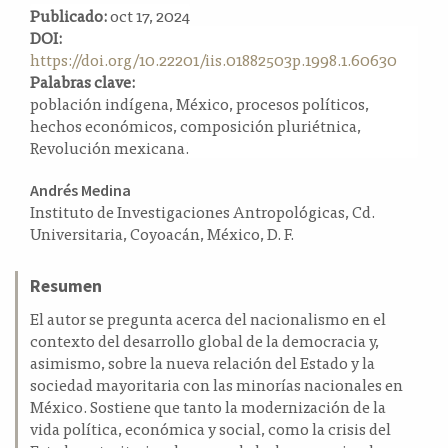
Publicado:
oct 17, 2024
a
DOI:
l
https://doi.org/10.22201/iis.01882503p.1998.1.60630
a
Palabras clave:
t
población indígena, México, procesos políticos,
e
hechos económicos, composición pluriétnica,
r
Revolución mexicana.
a
l
Contenido
Andrés Medina
Instituto de Investigaciones Antropológicas, Cd.
principal
Universitaria, Coyoacán, México, D. F.
del
artículo
Resumen
El autor se pregunta acerca del nacionalismo en el
contexto del desarrollo global de la democracia y,
asimismo, sobre la nueva relación del Estado y la
sociedad mayoritaria con las minorías nacionales en
México. Sostiene que tanto la modernización de la
vida política, económica y social, como la crisis del