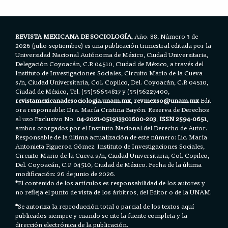
o
r
p
k
p
REVISTA MEXICANA DE SOCIOLOGÍA
, Año. 88, Número 3 de
2026 (julio-septiembre) es una publicación trimestral editada por la
Universidad Nacional Autónoma de México, Ciudad Universitaria,
Delegación Coyoacán, C.P. 04510, Ciudad de México, a través del
Instituto de Investigaciones Sociales, Circuito Mario de la Cueva
s/n, Ciudad Universitaria, Col. Copilco, Del. Coyoacán, C.P. 04510,
Ciudad de México, Tel. (55)56654817 y (55)56227400,
revistamexicanadesociologia.unam.mx
,
revmexso@unam.mx
Edit
ora responsable: Dra. María Cristina Bayón. Reserva de Derechos
al uso Exclusivo No.
04-2021-051913301600-203
,
ISSN 2594-0651
,
ambos otorgados por el Instituto Nacional del Derecho de Autor.
Responsable de la última actualización de este número: Lic. María
Antonieta Figueroa Gómez. Instituto de Investigaciones Sociales,
Circuito Mario de la Cueva s/n, Ciudad Universitaria, Col. Copilco,
Del. Coyoacán, C.P. 04510, Ciudad de México. Fecha de la última
modificación: 26 de junio de 2026.
*
El contenido de los artículos es responsabilidad de los autores y
no refleja el punto de vista de los árbitros, del Editor o de la UNAM.
*
Se autoriza la reproducción total o parcial de los textos aquí
publicados siempre y cuando se cite la fuente completa y la
dirección electrónica de la publicación.