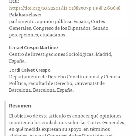
DOI:
a
https://doi.org/10.22201/iis.01882503p.1998.2.60648
l
Palabras clave:
a
parlamento, opinión pública, España, Cortes
t
Generales, Congreso de los Diputados, Senado,
e
percepciones, ciudadanos.
r
a
Contenido
Ismael Crespo Martínez
l
Centro de Investigaciones Sociológicas, Madrid,
principal
España.
del
Jordi Calvet Crespo
artículo
Departamento de Derecho Constitucional y Ciencia
Política, Facultad de Derecho, Universitat de
Barcelona, Barcelona, España.
Resumen
El objetivo de este artículo es conocer qué opiniones
mantienen los ciudadanos sobre las Cortes Generales;
en qué medida expresan su apoyo, en términos
globales, hacia el Congreso de los Diputados y el