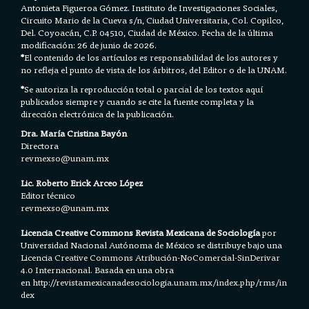
Antonieta Figueroa Gómez. Instituto de Investigaciones Sociales,
Circuito Mario de la Cueva s/n, Ciudad Universitaria, Col. Copilco,
Del. Coyoacán, C.P. 04510, Ciudad de México. Fecha de la última
modificación: 26 de junio de 2026.
*
El contenido de los artículos es responsabilidad de los autores y
no refleja el punto de vista de los árbitros, del Editor o de la UNAM.
*
Se autoriza la reproducción total o parcial de los textos aquí
publicados siempre y cuando se cite la fuente completa y la
dirección electrónica de la publicación.
Dra. María Cristina Bayón
Directora
revmexso@unam.mx
Lic. Roberto Erick Arceo López
Editor técnico
revmexso@unam.mx
Licencia Creative Commons Revista Mexicana de Sociología
por
Universidad Nacional Autónoma de México se distribuye bajo una
Licencia
Creative Commons Atribución-NoComercial-SinDerivar
4.0 Internacional.
Basada en una obra
en h
ttp://revistamexicanadesociologia.unam.mx/index.php/rms/in
dex