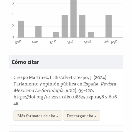
Detalles
Cómo citar
del
artículo
Crespo Martínez, I., & Calvet Crespo, J. (2024).
Parlamento y opinión pública en España.
Revista
Mexicana De Sociología
,
60
(2), 95–120.
https://doi.org/10.22201/iis.01882503p.1998.2.606
48
Más formatos de cita
Descargar cita