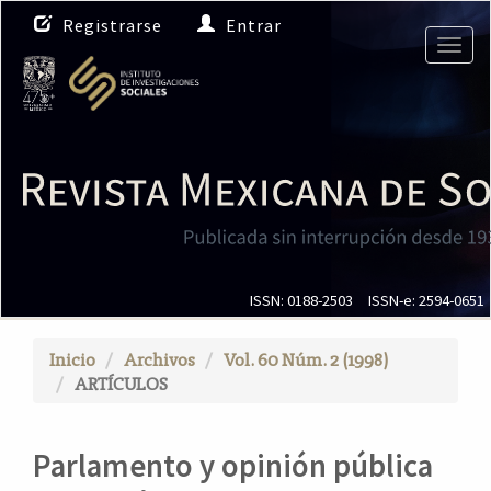
N
Registrarse
Entrar
a
Togg
v
navig
e
g
a
c
i
ó
n
p
r
i
ISSN: 0188-2503
ISSN-e: 2594-0651
n
c
Inicio
Archivos
Vol. 60 Núm. 2 (1998)
i
ARTÍCULOS
p
a
l
Parlamento y opinión pública
C