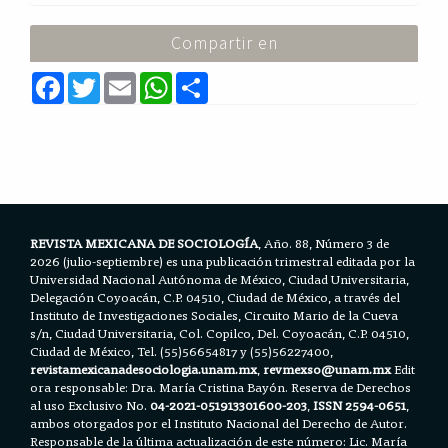
Compartir en
F
T
E
W
S
a
w
m
h
h
c
i
a
a
a
e
t
i
t
r
b
t
l
s
e
o
e
A
o
r
p
k
p
REVISTA MEXICANA DE SOCIOLOGÍA
, Año. 88, Número 3 de
2026 (julio-septiembre) es una publicación trimestral editada por la
Universidad Nacional Autónoma de México, Ciudad Universitaria,
Delegación Coyoacán, C.P. 04510, Ciudad de México, a través del
Instituto de Investigaciones Sociales, Circuito Mario de la Cueva
s/n, Ciudad Universitaria, Col. Copilco, Del. Coyoacán, C.P. 04510,
Ciudad de México, Tel. (55)56654817 y (55)56227400,
revistamexicanadesociologia.unam.mx
,
revmexso@unam.mx
Edit
ora responsable: Dra. María Cristina Bayón. Reserva de Derechos
al uso Exclusivo No.
04-2021-051913301600-203
,
ISSN 2594-0651
,
ambos otorgados por el Instituto Nacional del Derecho de Autor.
Responsable de la última actualización de este número: Lic. María