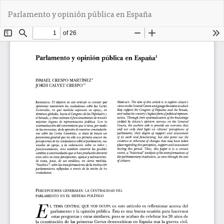
V
De
D
Parlamento y opinión pública en España
o
e
l
s
v
c
e
a
r
r
a
g
l
a
o
r
s
P
d
D
e
F
t
a
l
l
e
s
d
e