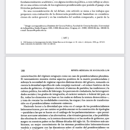
l
a
r
t
í
c
u
l
o