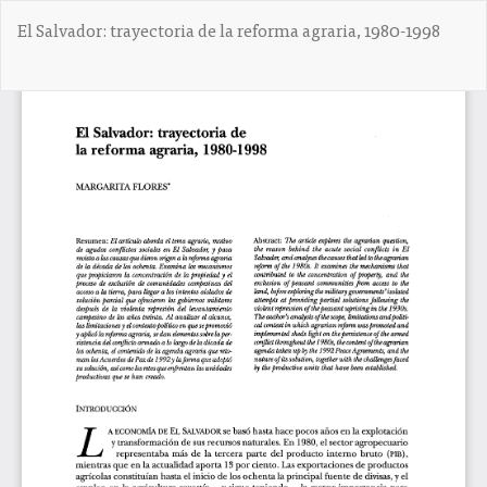
V
El Salvador: trayectoria de la reforma agraria, 1980-1998
o
l
v
De
D
e
e
r
s
a
c
l
a
o
r
s
g
d
a
e
r
t
P
a
D
l
F
l
e
s
d
e