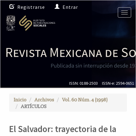
N
Registrarse
Entrar
a
Togg
v
navig
e
g
a
c
i
ó
n
p
r
i
ISSN: 0188-2503
ISSN-e: 2594-0651
n
c
Inicio
Archivos
Vol. 60 Núm. 4 (1998)
i
ARTÍCULOS
p
a
l
El Salvador: trayectoria de la
C