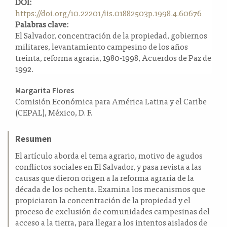
DOI:
a
https://doi.org/10.22201/iis.01882503p.1998.4.60676
l
Palabras clave:
a
El Salvador, concentración de la propiedad, gobiernos
t
militares, levantamiento campesino de los años
e
treinta, reforma agraria, 1980-1998, Acuerdos de Paz de
r
1992.
a
l
Contenido
Margarita Flores
Comisión Económica para América Latina y el Caribe
principal
(CEPAL), México, D. F.
del
artículo
Resumen
El artículo aborda el tema agrario, motivo de agudos
conflictos sociales en El Salvador, y pasa revista a las
causas que dieron origen a la reforma agraria de la
década de los ochenta. Examina los mecanismos que
propiciaron la concentración de la propiedad y el
proceso de exclusión de comunidades campesinas del
acceso a la tierra, para llegar a los intentos aislados de