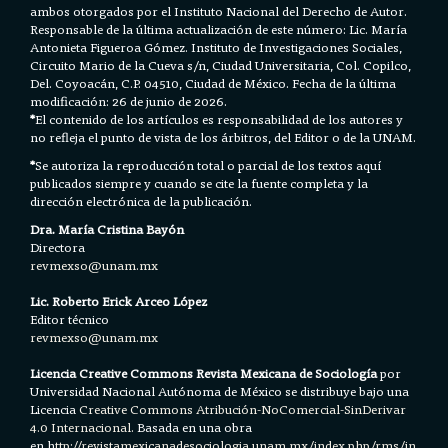
ambos otorgados por el Instituto Nacional del Derecho de Autor.
Responsable de la última actualización de este número: Lic. María
Antonieta Figueroa Gómez. Instituto de Investigaciones Sociales,
Circuito Mario de la Cueva s/n, Ciudad Universitaria, Col. Copilco,
Del. Coyoacán, C.P. 04510, Ciudad de México. Fecha de la última
modificación: 26 de junio de 2026.
*
El contenido de los artículos es responsabilidad de los autores y
no refleja el punto de vista de los árbitros, del Editor o de la UNAM.
*
Se autoriza la reproducción total o parcial de los textos aquí
publicados siempre y cuando se cite la fuente completa y la
dirección electrónica de la publicación.
Dra. María Cristina Bayón
Directora
revmexso@unam.mx
Lic. Roberto Erick Arceo López
Editor técnico
revmexso@unam.mx
Licencia Creative Commons Revista Mexicana de Sociología
por
Universidad Nacional Autónoma de México se distribuye bajo una
Licencia
Creative Commons Atribución-NoComercial-SinDerivar
4.0 Internacional.
Basada en una obra
en h
ttp://revistamexicanadesociologia.unam.mx/index.php/rms/in