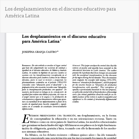
V
Los desplazamientos en el discurso educativo para
o
América Latina
l
v
e
De
D
r
e
a
s
l
c
o
a
s
r
d
g
e
a
t
r
a
P
l
D
l
F
e
s
d
e