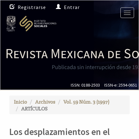
N
Registrarse
Entrar
a
Togg
v
navig
e
g
a
c
i
ó
n
p
r
i
ISSN: 0188-2503
ISSN-e: 2594-0651
n
c
Inicio
Archivos
Vol. 59 Núm. 3 (1997)
i
ARTÍCULOS
p
a
l
Los desplazamientos en el
C