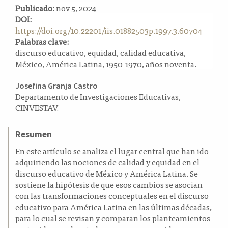
Publicado:
nov 5, 2024
a
DOI:
l
https://doi.org/10.22201/iis.01882503p.1997.3.60704
a
Palabras clave:
t
discurso educativo, equidad, calidad educativa,
e
México, América Latina, 1950-1970, años noventa.
r
a
Contenido
l
Josefina Granja Castro
Departamento de Investigaciones Educativas,
principal
CINVESTAV.
del
artículo
Resumen
En este artículo se analiza el lugar central que han ido
adquiriendo las nociones de calidad y equidad en el
discurso educativo de México y América Latina. Se
sostiene la hipótesis de que esos cambios se asocian
con las transformaciones conceptuales en el discurso
educativo para América Latina en las últimas décadas,
para lo cual se revisan y comparan los planteamientos