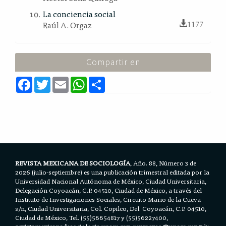
La conciencia social
Raúl A. Orgaz
1177
Compartir en
F
T
E
W
S
a
w
m
h
h
c
i
a
a
a
e
t
i
t
r
b
t
l
s
e
o
e
A
o
r
p
k
p
REVISTA MEXICANA DE SOCIOLOGÍA
, Año. 88, Número 3 de
2026 (julio-septiembre) es una publicación trimestral editada por la
Universidad Nacional Autónoma de México, Ciudad Universitaria,
Delegación Coyoacán, C.P. 04510, Ciudad de México, a través del
Instituto de Investigaciones Sociales, Circuito Mario de la Cueva
s/n, Ciudad Universitaria, Col. Copilco, Del. Coyoacán, C.P. 04510,
Ciudad de México, Tel. (55)56654817 y (55)56227400,