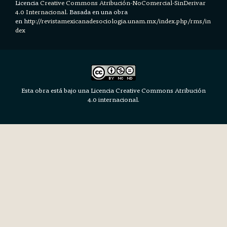
Licencia
Creative Commons Atribución-NoComercial-SinDerivar
4.0 Internacional.
Basada en una obra
en h
ttp://revistamexicanadesociologia.unam.mx/index.php/rms/in
dex
Esta obra está bajo una Licencia Creative Commons Atribución
4.0 internacional.