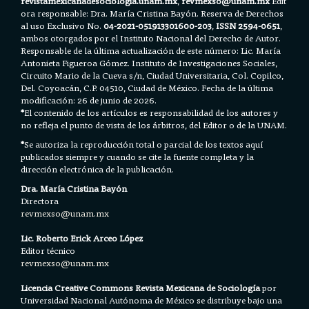
revistamexicanadesociologia.unam.mx
,
revmexso@unam.mx
Edit
ora responsable: Dra. María Cristina Bayón. Reserva de Derechos
al uso Exclusivo No.
04-2021-051913301600-203
,
ISSN 2594-0651
,
ambos otorgados por el Instituto Nacional del Derecho de Autor.
Responsable de la última actualización de este número: Lic. María
Antonieta Figueroa Gómez. Instituto de Investigaciones Sociales,
Circuito Mario de la Cueva s/n, Ciudad Universitaria, Col. Copilco,
Del. Coyoacán, C.P. 04510, Ciudad de México. Fecha de la última
modificación: 26 de junio de 2026.
*
El contenido de los artículos es responsabilidad de los autores y
no refleja el punto de vista de los árbitros, del Editor o de la UNAM.
*
Se autoriza la reproducción total o parcial de los textos aquí
publicados siempre y cuando se cite la fuente completa y la
dirección electrónica de la publicación.
Dra. María Cristina Bayón
Directora
revmexso@unam.mx
Lic. Roberto Erick Arceo López
Editor técnico
revmexso@unam.mx
Licencia Creative Commons Revista Mexicana de Sociología
por
Universidad Nacional Autónoma de México se distribuye bajo una