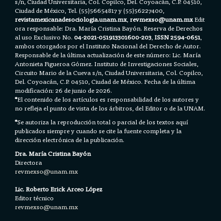
s/n, Ciudad Universitaria, Col. Copilco, Del. Coyoacán, C.P. 04510,
Ciudad de México, Tel. (55)56654817 y (55)56227400,
revistamexicanadesociologia.unam.mx
,
revmexso@unam.mx
Edit
ora responsable: Dra. María Cristina Bayón. Reserva de Derechos
al uso Exclusivo No.
04-2021-051913301600-203
,
ISSN 2594-0651
,
ambos otorgados por el Instituto Nacional del Derecho de Autor.
Responsable de la última actualización de este número: Lic. María
Antonieta Figueroa Gómez. Instituto de Investigaciones Sociales,
Circuito Mario de la Cueva s/n, Ciudad Universitaria, Col. Copilco,
Del. Coyoacán, C.P. 04510, Ciudad de México. Fecha de la última
modificación: 26 de junio de 2026.
*
El contenido de los artículos es responsabilidad de los autores y
no refleja el punto de vista de los árbitros, del Editor o de la UNAM.
*
Se autoriza la reproducción total o parcial de los textos aquí
publicados siempre y cuando se cite la fuente completa y la
dirección electrónica de la publicación.
Dra. María Cristina Bayón
Directora
revmexso@unam.mx
Lic. Roberto Erick Arceo López
Editor técnico
revmexso@unam.mx