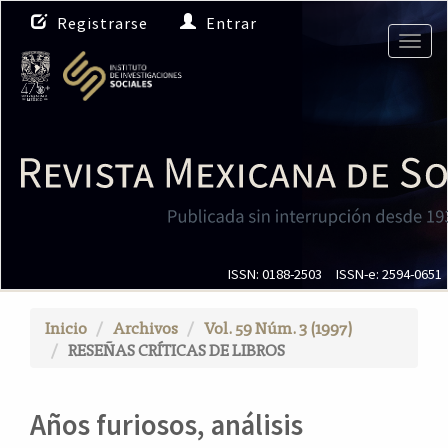
N
Registrarse
Entrar
a
Togg
v
navig
e
g
a
c
i
ó
n
p
r
i
ISSN: 0188-2503
ISSN-e: 2594-0651
n
c
Inicio
Archivos
Vol. 59 Núm. 3 (1997)
i
RESEÑAS CRÍTICAS DE LIBROS
p
a
l
Años furiosos, análisis
C