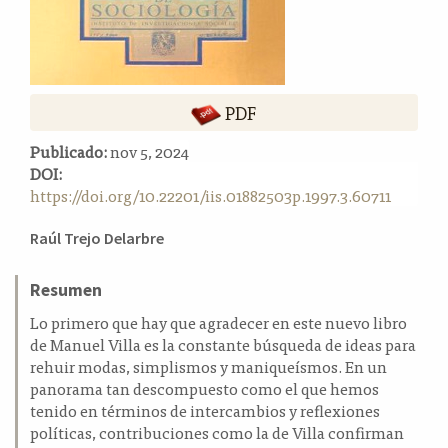
a
l
a
t
e
PDF
r
a
Publicado:
nov 5, 2024
l
DOI:
https://doi.org/10.22201/iis.01882503p.1997.3.60711
Contenido
Raúl Trejo Delarbre
principal
del
Resumen
artículo
Lo primero que hay que agradecer en este nuevo libro
de Manuel Villa es la constante búsqueda de ideas para
rehuir modas, simplismos y maniqueísmos. En un
panorama tan descompuesto como el que hemos
tenido en términos de intercambios y reflexiones
políticas, contribuciones como la de Villa confirman