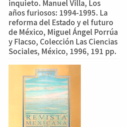
o
inquieto. Manuel Villa, Los
n
años furiosos: 1994-1995. La
t
e
reforma del Estado y el futuro
n
de México, Miguel Ángel Porrúa
i
d
y Flacso, Colección Las Ciencias
o
Sociales, México, 1996, 191 pp.
p
r
i
Barra
n
lateral
c
i
del
p
artículo
a
l
B
a
r
r