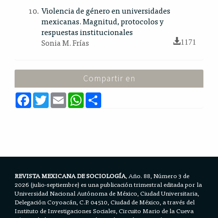
Violencia de género en universidades
mexicanas. Magnitud, protocolos y
respuestas institucionales
Sonia M. Frías
1171
Compartir en
F
T
E
W
S
a
w
m
h
h
c
i
a
a
a
e
t
i
t
r
b
t
l
s
e
o
e
A
o
r
p
k
p
REVISTA MEXICANA DE SOCIOLOGÍA
, Año. 88, Número 3 de
2026 (julio-septiembre) es una publicación trimestral editada por la
Universidad Nacional Autónoma de México, Ciudad Universitaria,
Delegación Coyoacán, C.P. 04510, Ciudad de México, a través del
Instituto de Investigaciones Sociales, Circuito Mario de la Cueva