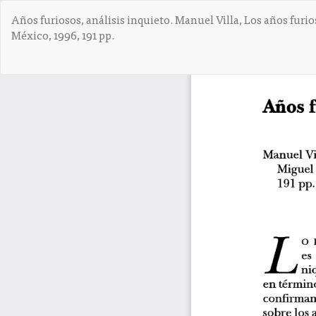
V
Años furiosos, análisis inquieto. Manuel Villa, Los años furi
o
México, 1996, 191 pp.
l
v
e
r
a
l
o
s
d
e
t
a
l
l
e
s
d
e