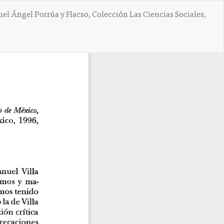
uel Ángel Porrúa y Flacso, Colección Las Ciencias Sociales,
De
D
e
s
c
a
r
g
a
r
P
D
F