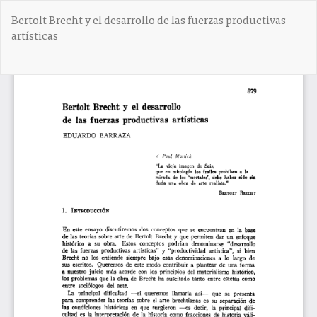
V
Bertolt Brecht y el desarrollo de las fuerzas productivas
o
artísticas
l
v
e
De
D
r
e
a
s
l
c
o
a
s
r
d
g
e
a
t
r
a
P
l
D
l
F
e
s
d
e