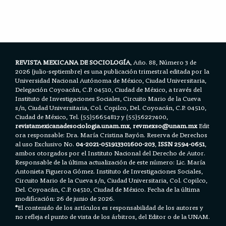
e
t
i
t
r
b
t
l
s
e
o
e
A
o
r
p
k
p
REVISTA MEXICANA DE SOCIOLOGÍA
, Año. 88, Número 3 de
2026 (julio-septiembre) es una publicación trimestral editada por la
Universidad Nacional Autónoma de México, Ciudad Universitaria,
Delegación Coyoacán, C.P. 04510, Ciudad de México, a través del
Instituto de Investigaciones Sociales, Circuito Mario de la Cueva
s/n, Ciudad Universitaria, Col. Copilco, Del. Coyoacán, C.P. 04510,
Ciudad de México, Tel. (55)56654817 y (55)56227400,
revistamexicanadesociologia.unam.mx
,
revmexso@unam.mx
Edit
ora responsable: Dra. María Cristina Bayón. Reserva de Derechos
al uso Exclusivo No.
04-2021-051913301600-203
,
ISSN 2594-0651
,
ambos otorgados por el Instituto Nacional del Derecho de Autor.
Responsable de la última actualización de este número: Lic. María
Antonieta Figueroa Gómez. Instituto de Investigaciones Sociales,
Circuito Mario de la Cueva s/n, Ciudad Universitaria, Col. Copilco,
Del. Coyoacán, C.P. 04510, Ciudad de México. Fecha de la última
modificación: 26 de junio de 2026.
*
El contenido de los artículos es responsabilidad de los autores y
no refleja el punto de vista de los árbitros, del Editor o de la UNAM.