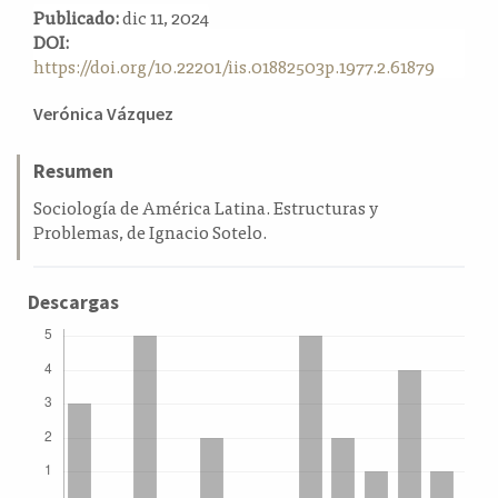
Publicado:
dic 11, 2024
a
DOI:
l
https://doi.org/10.22201/iis.01882503p.1977.2.61879
a
t
Contenido
e
Verónica Vázquez
r
principal
a
del
Resumen
l
artículo
Sociología de América Latina. Estructuras y
Problemas, de Ignacio Sotelo.
Descargas