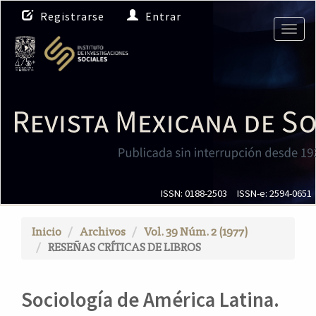
N
Registrarse
Entrar
a
Togg
v
navig
e
g
a
c
i
ó
n
p
r
i
ISSN: 0188-2503
ISSN-e: 2594-0651
n
c
Inicio
Archivos
Vol. 39 Núm. 2 (1977)
i
RESEÑAS CRÍTICAS DE LIBROS
p
a
l
Sociología de América Latina.
C