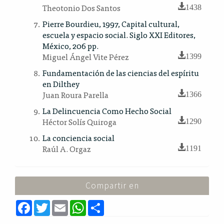
Theotonio Dos Santos
1438
Pierre Bourdieu, 1997, Capital cultural,
escuela y espacio social. Siglo XXI Editores,
México, 206 pp.
Miguel Ángel Vite Pérez
1399
Fundamentación de las ciencias del espíritu
en Dilthey
Juan Roura Parella
1366
La Delincuencia Como Hecho Social
Héctor Solís Quiroga
1290
La conciencia social
Raúl A. Orgaz
1191
Compartir en
F
T
E
W
S
a
w
m
h
h
c
i
a
a
a