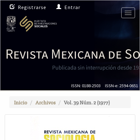
N
Registrarse
Entrar
a
Togg
v
navig
e
g
a
c
i
ó
n
p
r
i
ISSN: 0188-2503
ISSN-e: 2594-0651
n
c
Inicio
Archivos
Vol. 39 Núm. 2 (1977)
i
p
a
l
C