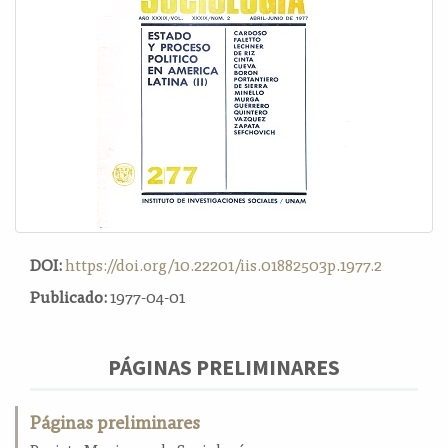
o
n
t
e
n
i
d
o
p
r
i
n
DOI:
https://doi.org/10.22201/iis.01882503p.1977.2
c
i
Publicado:
1977-04-01
p
a
l
PÁGINAS PRELIMINARES
B
a
Páginas preliminares
r
r