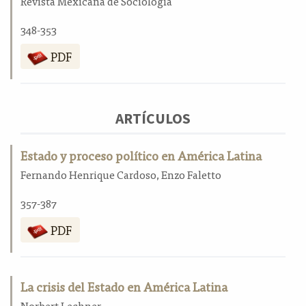
Revista Mexicana de Sociología
a
l
348-353
a
PDF
t
e
r
a
l
ARTÍCULOS
Estado y proceso político en América Latina
Fernando Henrique Cardoso, Enzo Faletto
357-387
PDF
La crisis del Estado en América Latina
Norbert Lechner