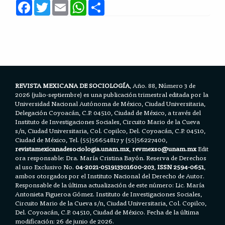
F
T
E
W
S
a
w
m
h
h
c
i
a
a
a
e
t
i
t
r
b
t
l
s
e
o
e
A
o
r
p
k
p
REVISTA MEXICANA DE SOCIOLOGÍA
, Año. 88, Número 3 de
2026 (julio-septiembre) es una publicación trimestral editada por la
Universidad Nacional Autónoma de México, Ciudad Universitaria,
Delegación Coyoacán, C.P. 04510, Ciudad de México, a través del
Instituto de Investigaciones Sociales, Circuito Mario de la Cueva
s/n, Ciudad Universitaria, Col. Copilco, Del. Coyoacán, C.P. 04510,
Ciudad de México, Tel. (55)56654817 y (55)56227400,
revistamexicanadesociologia.unam.mx
,
revmexso@unam.mx
Edit
ora responsable: Dra. María Cristina Bayón. Reserva de Derechos
al uso Exclusivo No.
04-2021-051913301600-203
,
ISSN 2594-0651
,
ambos otorgados por el Instituto Nacional del Derecho de Autor.
Responsable de la última actualización de este número: Lic. María
Antonieta Figueroa Gómez. Instituto de Investigaciones Sociales,
Circuito Mario de la Cueva s/n, Ciudad Universitaria, Col. Copilco,
Del. Coyoacán, C.P. 04510, Ciudad de México. Fecha de la última
modificación: 26 de junio de 2026.