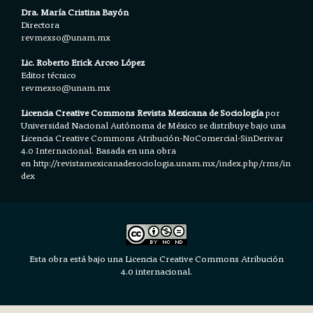
Dra. María Cristina Bayón
Directora
revmexso@unam.mx
Lic. Roberto Erick Arceo López
Editor técnico
revmexso@unam.mx
Licencia Creative Commons Revista Mexicana de Sociología
por
Universidad Nacional Autónoma de México se distribuye bajo una
Licencia
Creative Commons Atribución-NoComercial-SinDerivar
4.0 Internacional.
Basada en una obra
en h
ttp://revistamexicanadesociologia.unam.mx/index.php/rms/in
dex
Esta obra está bajo una Licencia Creative Commons Atribución
4.0 internacional.