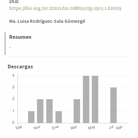
DOI:
a
https://doi.org/10.22201/iis.01882503p.1975.1.62029
l
a
Contenido
Ma. Luisa Rodríguez-Sala Gómezgil
t
principal
e
del
Resumen
r
a
artículo
-
l
Descargas