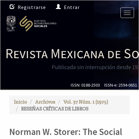
N
Registrarse
Entrar
a
Togg
v
navig
e
g
a
c
i
ó
n
p
r
i
ISSN: 0188-2503
ISSN-e: 2594-0651
n
c
Inicio
Archivos
Vol. 37 Núm. 1 (1975)
i
RESEÑAS CRÍTICAS DE LIBROS
p
a
l
Norman W. Storer: The Social
C