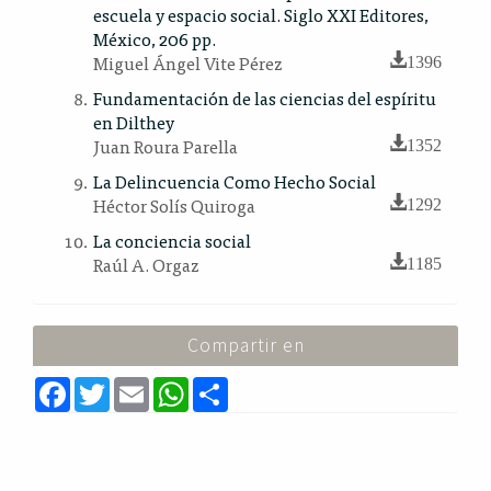
escuela y espacio social. Siglo XXI Editores,
México, 206 pp.
Miguel Ángel Vite Pérez
1396
Fundamentación de las ciencias del espíritu
en Dilthey
Juan Roura Parella
1352
La Delincuencia Como Hecho Social
Héctor Solís Quiroga
1292
La conciencia social
Raúl A. Orgaz
1185
Compartir en
F
T
E
W
S
a
w
m
h
h
c
i
a
a
a
e
t
i
t
r
b
t
l
s
e
o
e
A