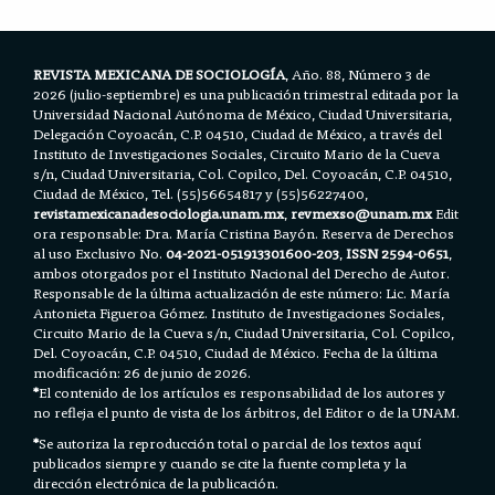
o
r
p
k
p
REVISTA MEXICANA DE SOCIOLOGÍA
, Año. 88, Número 3 de
2026 (julio-septiembre) es una publicación trimestral editada por la
Universidad Nacional Autónoma de México, Ciudad Universitaria,
Delegación Coyoacán, C.P. 04510, Ciudad de México, a través del
Instituto de Investigaciones Sociales, Circuito Mario de la Cueva
s/n, Ciudad Universitaria, Col. Copilco, Del. Coyoacán, C.P. 04510,
Ciudad de México, Tel. (55)56654817 y (55)56227400,
revistamexicanadesociologia.unam.mx
,
revmexso@unam.mx
Edit
ora responsable: Dra. María Cristina Bayón. Reserva de Derechos
al uso Exclusivo No.
04-2021-051913301600-203
,
ISSN 2594-0651
,
ambos otorgados por el Instituto Nacional del Derecho de Autor.
Responsable de la última actualización de este número: Lic. María
Antonieta Figueroa Gómez. Instituto de Investigaciones Sociales,
Circuito Mario de la Cueva s/n, Ciudad Universitaria, Col. Copilco,
Del. Coyoacán, C.P. 04510, Ciudad de México. Fecha de la última
modificación: 26 de junio de 2026.
*
El contenido de los artículos es responsabilidad de los autores y
no refleja el punto de vista de los árbitros, del Editor o de la UNAM.
*
Se autoriza la reproducción total o parcial de los textos aquí
publicados siempre y cuando se cite la fuente completa y la
dirección electrónica de la publicación.