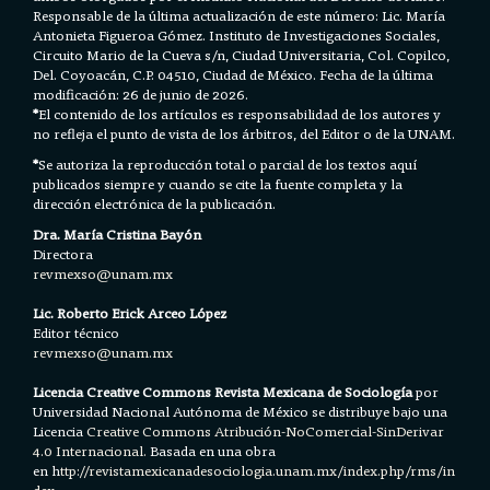
Responsable de la última actualización de este número: Lic. María
Antonieta Figueroa Gómez. Instituto de Investigaciones Sociales,
Circuito Mario de la Cueva s/n, Ciudad Universitaria, Col. Copilco,
Del. Coyoacán, C.P. 04510, Ciudad de México. Fecha de la última
modificación: 26 de junio de 2026.
*
El contenido de los artículos es responsabilidad de los autores y
no refleja el punto de vista de los árbitros, del Editor o de la UNAM.
*
Se autoriza la reproducción total o parcial de los textos aquí
publicados siempre y cuando se cite la fuente completa y la
dirección electrónica de la publicación.
Dra. María Cristina Bayón
Directora
revmexso@unam.mx
Lic. Roberto Erick Arceo López
Editor técnico
revmexso@unam.mx
Licencia Creative Commons Revista Mexicana de Sociología
por
Universidad Nacional Autónoma de México se distribuye bajo una
Licencia
Creative Commons Atribución-NoComercial-SinDerivar
4.0 Internacional.
Basada en una obra
en h
ttp://revistamexicanadesociologia.unam.mx/index.php/rms/in
dex