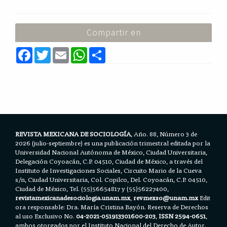
Compartir en
F
T
E
W
S
a
w
m
h
h
c
i
a
a
a
e
t
i
t
r
b
t
l
s
e
o
e
A
o
r
p
k
p
REVISTA MEXICANA DE SOCIOLOGÍA
, Año. 88, Número 3 de
2026 (julio-septiembre) es una publicación trimestral editada por la
Universidad Nacional Autónoma de México, Ciudad Universitaria,
Delegación Coyoacán, C.P. 04510, Ciudad de México, a través del
Instituto de Investigaciones Sociales, Circuito Mario de la Cueva
s/n, Ciudad Universitaria, Col. Copilco, Del. Coyoacán, C.P. 04510,
Ciudad de México, Tel. (55)56654817 y (55)56227400,
revistamexicanadesociologia.unam.mx
,
revmexso@unam.mx
Edit
ora responsable: Dra. María Cristina Bayón. Reserva de Derechos
al uso Exclusivo No.
04-2021-051913301600-203
,
ISSN 2594-0651
,
ambos otorgados por el Instituto Nacional del Derecho de Autor.