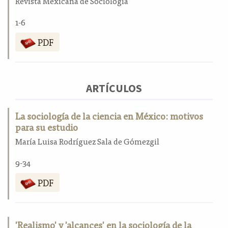
Revista Mexicana de Sociología
a
l
1-6
a
PDF
t
e
r
a
l
ARTÍCULOS
La sociología de la ciencia en México: motivos
para su estudio
María Luisa Rodríguez Sala de Gómezgil
9-34
PDF
'Realismo' y 'alcances' en la sociología de la