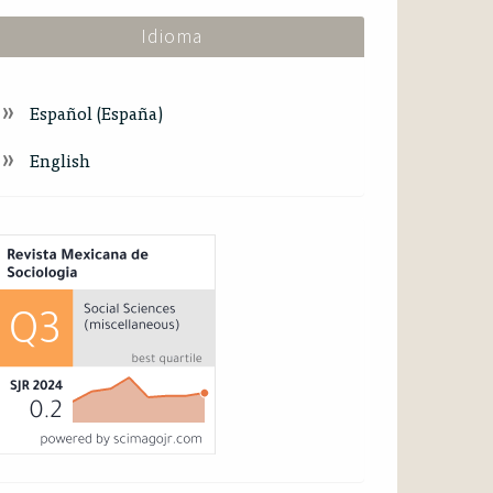
Idioma
Español (España)
English
ndex