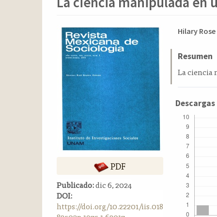
La ciencia manipulada en 
o
n
t
Barra
Conten
Hilary Rose
e
n
lateral
principa
i
del
del
Resumen
d
artículo
artícul
La ciencia
o
p
r
Descargas
i
n
c
i
p
a
PDF
l
B
Publicado:
dic 6, 2024
a
DOI:
r
https://doi.org/10.22201/iis.018
r
82503p.1975.1.62017