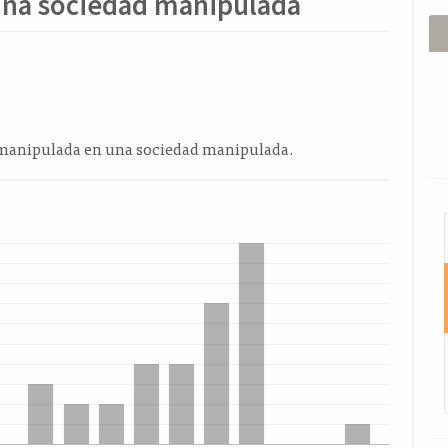
una sociedad manipulada
ido
l
o
 manipulada en una sociedad manipulada.
I