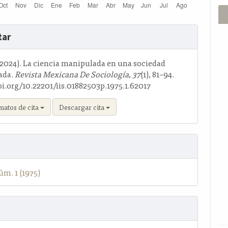
s
tar
o
 (2024). La ciencia manipulada en una sociedad
ada.
Revista Mexicana De Sociología
,
37
(1), 81–94.
oi.org/10.22201/iis.01882503p.1975.1.62017
matos de cita
Descargar cita
úm. 1 (1975)