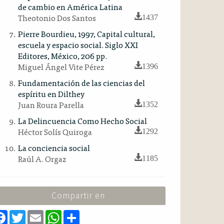
de cambio en América Latina
Theotonio Dos Santos
1437
Pierre Bourdieu, 1997, Capital cultural,
escuela y espacio social. Siglo XXI
Editores, México, 206 pp.
Miguel Ángel Vite Pérez
1396
Fundamentación de las ciencias del
espíritu en Dilthey
Juan Roura Parella
1352
La Delincuencia Como Hecho Social
Héctor Solís Quiroga
1292
La conciencia social
Raúl A. Orgaz
1185
Compartir en
F
T
E
W
S
a
w
m
h
h