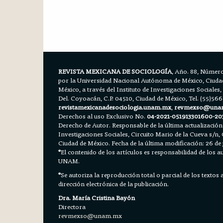
REVISTA MEXICANA DE SOCIOLOGÍA
, Año. 88, Número
por la Universidad Nacional Autónoma de México, Ciudad 
México, a través del Instituto de Investigaciones Sociales,
Del. Coyoacán, C.P. 04510, Ciudad de México, Tel. (55)56
revistamexicanadesociologia.unam.mx
,
revmexso@una
Derechos al uso Exclusivo No.
04-2021-051913301600-20
Derecho de Autor. Responsable de la última actualización
Investigaciones Sociales, Circuito Mario de la Cueva s/n, 
Ciudad de México. Fecha de la última modificación: 26 de 
*
El contenido de los artículos es responsabilidad de los aut
UNAM.
*
Se autoriza la reproducción total o parcial de los textos
dirección electrónica de la publicación.
Dra. María Cristina Bayón
Directora
revmexso@unam.mx