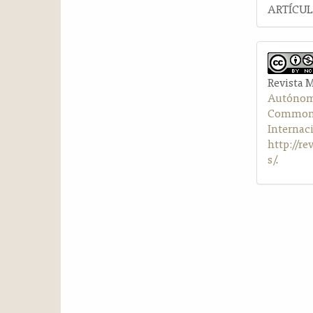
ARTÍCU
Revista 
Autónom
Commons 
Internac
http://r
s/
.