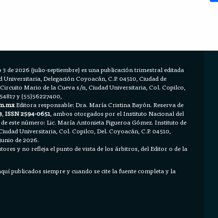
 3 de 2026 (julio-septiembre) es una publicación trimestral editada
Universitaria, Delegación Coyoacán, C.P. 04510, Ciudad de
 Circuito Mario de la Cueva s/n, Ciudad Universitaria, Col. Copilco,
654817 y (55)56227400,
m.mx
Editora responsable: Dra. María Cristina Bayón. Reserva de
3
,
ISSN 2594-0651
, ambos otorgados por el Instituto Nacional del
 de este número: Lic. María Antonieta Figueroa Gómez. Instituto de
Ciudad Universitaria, Col. Copilco, Del. Coyoacán, C.P. 04510,
junio de 2026.
ores y no refleja el punto de vista de los árbitros, del Editor o de la
 aquí publicados siempre y cuando se cite la fuente completa y la