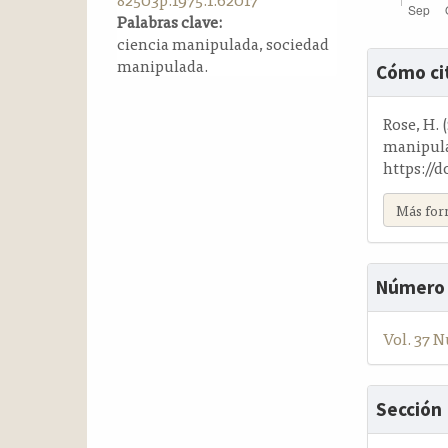
a
Palabras clave:
l
ciencia manipulada, sociedad
Detalle
a
manipulada.
Cómo ci
t
del
e
artícul
Rose, H.
r
manipul
a
https://d
l
Más for
Número
Vol. 37 N
Sección