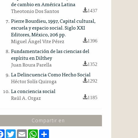
de cambio en América Latina
Theotonio Dos Santos
1437
Pierre Bourdieu, 1997, Capital cultural,
escuela y espacio social. Siglo XXI
Editores, México, 206 pp.
Miguel Ángel Vite Pérez
1396
Fundamentación de las ciencias del
espíritu en Dilthey
Juan Roura Parella
1352
La Delincuencia Como Hecho Social
Héctor Solís Quiroga
1292
La conciencia social
Raúl A. Orgaz
1185
Compartir en
F
T
E
W
S
a
w
m
h
h