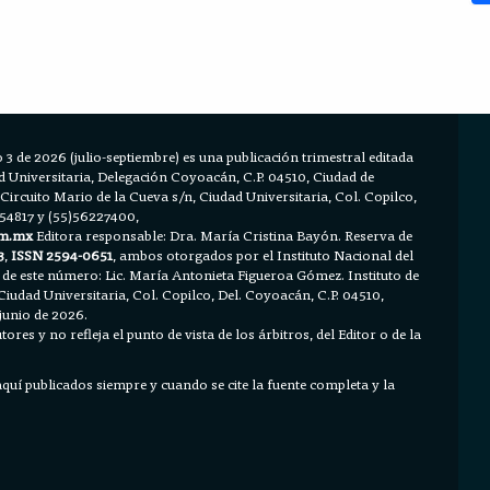
 3 de 2026 (julio-septiembre) es una publicación trimestral editada
Universitaria, Delegación Coyoacán, C.P. 04510, Ciudad de
 Circuito Mario de la Cueva s/n, Ciudad Universitaria, Col. Copilco,
654817 y (55)56227400,
m.mx
Editora responsable: Dra. María Cristina Bayón. Reserva de
3
,
ISSN 2594-0651
, ambos otorgados por el Instituto Nacional del
 de este número: Lic. María Antonieta Figueroa Gómez. Instituto de
Ciudad Universitaria, Col. Copilco, Del. Coyoacán, C.P. 04510,
junio de 2026.
ores y no refleja el punto de vista de los árbitros, del Editor o de la
 aquí publicados siempre y cuando se cite la fuente completa y la