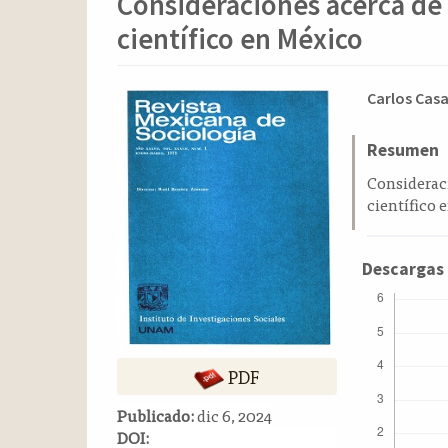
Consideraciones acerca de
o
n
científico en México
t
e
n
Barra
Conten
Carlos Cas
i
lateral
principa
d
del
del
Resumen
o
p
artículo
artícul
Considerac
r
científico 
i
n
c
Descargas
i
p
a
l
PDF
B
a
Publicado:
dic 6, 2024
r
DOI:
r