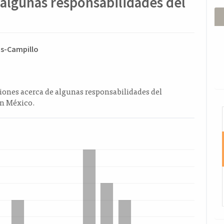
 algunas responsabilidades del
ido
as-Campillo
l
o
iones acerca de algunas responsabilidades del
en México.
I