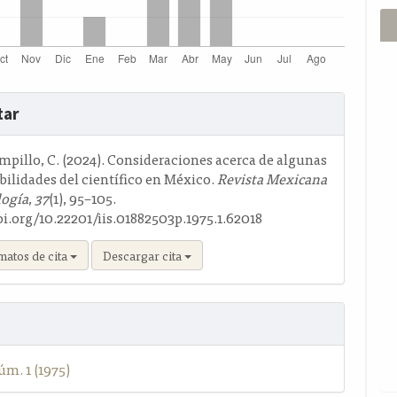
s
tar
o
mpillo, C. (2024). Consideraciones acerca de algunas
ilidades del científico en México.
Revista Mexicana
logía
,
37
(1), 95–105.
oi.org/10.22201/iis.01882503p.1975.1.62018
matos de cita
Descargar cita
úm. 1 (1975)