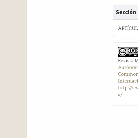
Sección
ARTÍCU
Revista 
Autónom
Commons 
Internac
http://r
s/
.