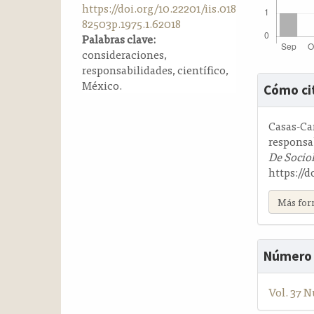
https://doi.org/10.22201/iis.018
a
82503p.1975.1.62018
l
Palabras clave:
a
consideraciones,
t
responsabilidades, científico,
e
Detalle
México.
r
Cómo ci
del
a
artícul
l
Casas-Ca
responsab
De Socio
https://d
Más for
Número
Vol. 37 N