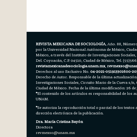
REVISTA MEXICANA DE SOCIOLOGÍA
, Año. 88, Número
por la Universidad Nacional Autónoma de México, Ciudad 
México, a través del Instituto de Investigaciones Sociales,
Del. Coyoacán, C.P. 04510, Ciudad de México, Tel. (55)56
revistamexicanadesociologia.unam.mx
,
revmexso@una
Derechos al uso Exclusivo No.
04-2021-051913301600-20
Derecho de Autor. Responsable de la última actualización
Investigaciones Sociales, Circuito Mario de la Cueva s/n, 
Ciudad de México. Fecha de la última modificación: 26 de 
*
El contenido de los artículos es responsabilidad de los aut
UNAM.
*
Se autoriza la reproducción total o parcial de los textos
dirección electrónica de la publicación.
Dra. María Cristina Bayón
Directora
revmexso@unam.mx