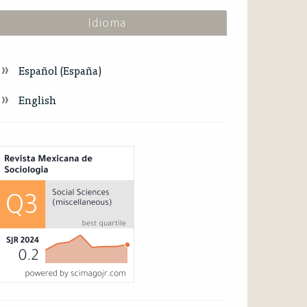
Idioma
Español (España)
English
ndex