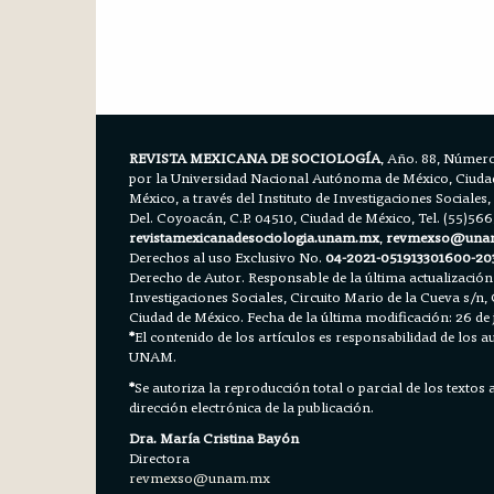
REVISTA MEXICANA DE SOCIOLOGÍA
, Año. 88, Número
por la Universidad Nacional Autónoma de México, Ciudad 
México, a través del Instituto de Investigaciones Sociales,
Del. Coyoacán, C.P. 04510, Ciudad de México, Tel. (55)56
revistamexicanadesociologia.unam.mx
,
revmexso@una
Derechos al uso Exclusivo No.
04-2021-051913301600-20
Derecho de Autor. Responsable de la última actualización
Investigaciones Sociales, Circuito Mario de la Cueva s/n, 
Ciudad de México. Fecha de la última modificación: 26 de 
*
El contenido de los artículos es responsabilidad de los aut
UNAM.
*
Se autoriza la reproducción total o parcial de los textos
dirección electrónica de la publicación.
Dra. María Cristina Bayón
Directora
revmexso@unam.mx