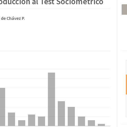
roducción al Test Sociométrico
ido
z de Chávez P.
l
o
I