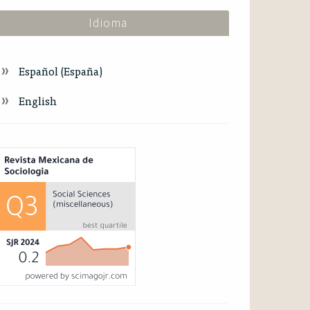
Idioma
Español (España)
English
ndex