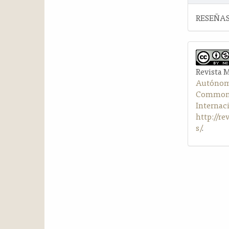
RESEÑAS
Revista 
Autónom
Commons 
Internac
http://r
s/
.