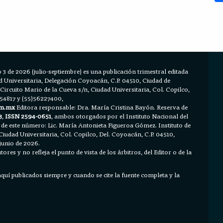
 3 de 2026 (julio-septiembre) es una publicación trimestral editada
Universitaria, Delegación Coyoacán, C.P. 04510, Ciudad de
 Circuito Mario de la Cueva s/n, Ciudad Universitaria, Col. Copilco,
654817 y (55)56227400,
m.mx
Editora responsable: Dra. María Cristina Bayón. Reserva de
3
,
ISSN 2594-0651
, ambos otorgados por el Instituto Nacional del
 de este número: Lic. María Antonieta Figueroa Gómez. Instituto de
Ciudad Universitaria, Col. Copilco, Del. Coyoacán, C.P. 04510,
junio de 2026.
ores y no refleja el punto de vista de los árbitros, del Editor o de la
 aquí publicados siempre y cuando se cite la fuente completa y la