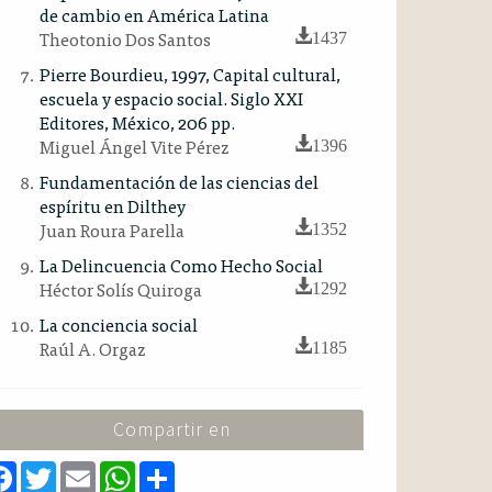
de cambio en América Latina
Theotonio Dos Santos
1437
Pierre Bourdieu, 1997, Capital cultural,
escuela y espacio social. Siglo XXI
Editores, México, 206 pp.
Miguel Ángel Vite Pérez
1396
Fundamentación de las ciencias del
espíritu en Dilthey
Juan Roura Parella
1352
La Delincuencia Como Hecho Social
Héctor Solís Quiroga
1292
La conciencia social
Raúl A. Orgaz
1185
Compartir en
F
T
E
W
S
a
w
m
h
h