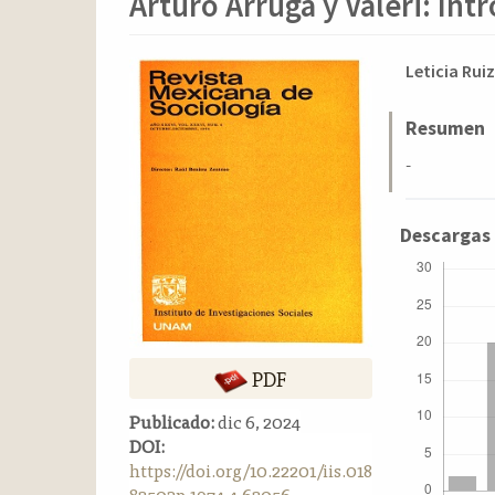
Arturo Arruga y Valeri: Int
o
n
t
Barra
Conten
Leticia Rui
e
n
lateral
principa
i
del
del
Resumen
d
artículo
artícul
-
o
p
r
Descargas
i
n
c
i
p
a
PDF
l
B
Publicado:
dic 6, 2024
a
DOI:
r
https://doi.org/10.22201/iis.018
r
82503p.1974.4.62056