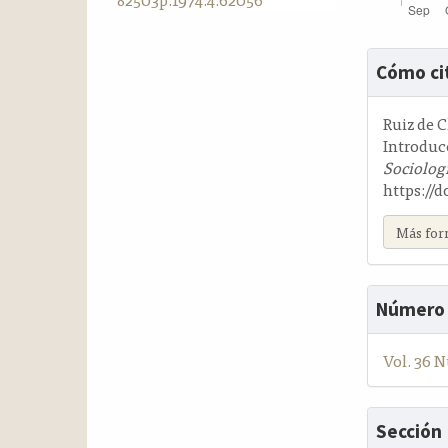
a
l
Detalle
a
Cómo ci
t
del
e
artícul
Ruiz de C
r
Introduc
a
Sociolog
l
https://d
Más for
Número
Vol. 36 N
Sección