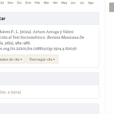
s
tar
o
hávez P., L. (2024). Arturo Arruga y Valeri:
ción al Test Sociométrico.
Revista Mexicana De
ía
,
36
(4), 984–986.
oi.org/10.22201/iis.01882503p.1974.4.62056
matos de cita
Descargar cita
úm. 4 (1974)