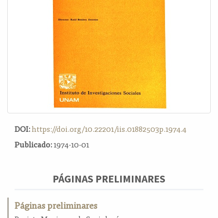
o
n
t
e
n
i
d
o
p
r
i
n
DOI:
https://doi.org/10.22201/iis.01882503p.1974.4
c
i
Publicado:
1974-10-01
p
a
l
PÁGINAS PRELIMINARES
B
a
Páginas preliminares
r
r