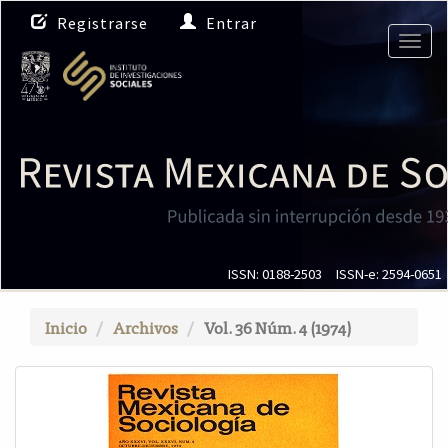
N
Registrarse
Entrar
a
Togg
v
navig
e
g
a
c
i
ó
n
p
r
i
ISSN: 0188-2503
ISSN-e: 2594-0651
n
c
Inicio
Archivos
Vol. 36 Núm. 4 (1974)
i
p
a
l
C