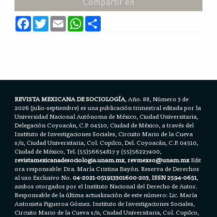
Compartir en
F
T
E
W
S
a
w
m
h
h
c
i
a
a
a
e
t
i
t
r
b
t
l
s
e
o
e
A
o
r
p
k
p
REVISTA MEXICANA DE SOCIOLOGÍA
, Año. 88, Número 3 de
2026 (julio-septiembre) es una publicación trimestral editada por la
Universidad Nacional Autónoma de México, Ciudad Universitaria,
Delegación Coyoacán, C.P. 04510, Ciudad de México, a través del
Instituto de Investigaciones Sociales, Circuito Mario de la Cueva
s/n, Ciudad Universitaria, Col. Copilco, Del. Coyoacán, C.P. 04510,
Ciudad de México, Tel. (55)56654817 y (55)56227400,
revistamexicanadesociologia.unam.mx
,
revmexso@unam.mx
Edit
ora responsable: Dra. María Cristina Bayón. Reserva de Derechos
al uso Exclusivo No.
04-2021-051913301600-203
,
ISSN 2594-0651
,
ambos otorgados por el Instituto Nacional del Derecho de Autor.
Responsable de la última actualización de este número: Lic. María
Antonieta Figueroa Gómez. Instituto de Investigaciones Sociales,
Circuito Mario de la Cueva s/n, Ciudad Universitaria, Col. Copilco,