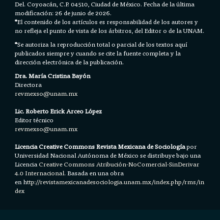
Del. Coyoacán, C.P. 04510, Ciudad de México. Fecha de la última
modificación: 26 de junio de 2026.
*
El contenido de los artículos es responsabilidad de los autores y
no refleja el punto de vista de los árbitros, del Editor o de la UNAM.
*
Se autoriza la reproducción total o parcial de los textos aquí
publicados siempre y cuando se cite la fuente completa y la
dirección electrónica de la publicación.
Dra. María Cristina Bayón
Directora
revmexso@unam.mx
Lic. Roberto Erick Arceo López
Editor técnico
revmexso@unam.mx
Licencia Creative Commons Revista Mexicana de Sociología
por
Universidad Nacional Autónoma de México se distribuye bajo una
Licencia
Creative Commons Atribución-NoComercial-SinDerivar
4.0 Internacional.
Basada en una obra
en h
ttp://revistamexicanadesociologia.unam.mx/index.php/rms/in
dex