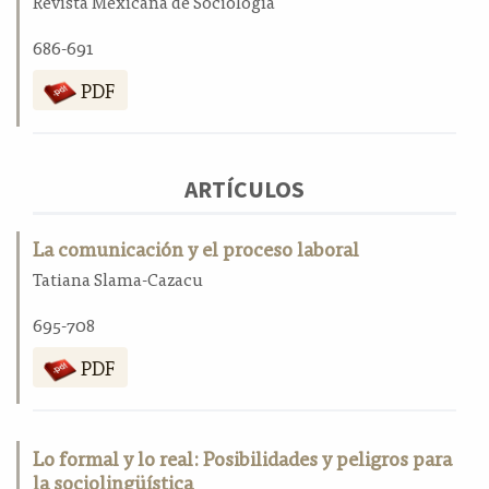
Revista Mexicana de Sociología
a
l
686-691
a
PDF
t
e
r
a
l
ARTÍCULOS
La comunicación y el proceso laboral
Tatiana Slama-Cazacu
695-708
PDF
Lo formal y lo real: Posibilidades y peligros para
la sociolingüística